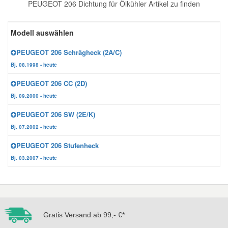
PEUGEOT 206 Dichtung für Ölkühler Artikel zu finden
Reparatur-Zubehör
Schlüsselgehäuse
Daewoo Ersatzteile
Scheibenreinigung
Modell auswählen
Karosserie Werkzeug
Werkstattbedarf
Daihatsu Ersatzteile
Zündanlage und Glühanlage
PEUGEOT 206 Schrägheck (2A/C)
Bj. 08.1998 - heute
Winter-Autozubehör
Dodge Ersatzteile
PEUGEOT 206 CC (2D)
Bj. 09.2000 - heute
Honda Ersatzteile
PEUGEOT 206 SW (2E/K)
Bj. 07.2002 - heute
Hyundai Ersatzteile
PEUGEOT 206 Stufenheck
Bj. 03.2007 - heute
Jeep Ersatzteile
Kia Ersatzteile
Gratis Versand ab 99,- €*
Lancia Ersatzteile