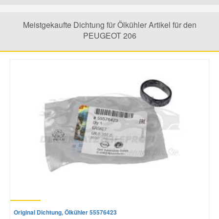
Mazda Ersatzteile
Meistgekaufte Dichtung für Ölkühler Artikel für den
PEUGEOT 206
Mercedes Ersatzteile
Mini Ersatzteile
Mitsubishi Ersatzteile
Nissan Ersatzteile
Porsche Ersatzteile
Seat Ersatzteile
Original Dichtung, Ölkühler 55576423
Skoda Ersatzteile