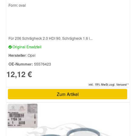
Form: oval
Smart Ersatzteile
Suzuki Ersatzteile
Für 206 Schrägheck 2.0 HDI 90, Schrägheck 1.6 i...
Original Ersatzteil
Toyota Ersatzteile
Hersteller
: Opel
OE-Nummer:
55576423
Vauxhall Ersatzteile
12,12 €
Volvo Ersatzteile
inkl. 19% MwSt.zzgl. Versand *
Zum Artikel