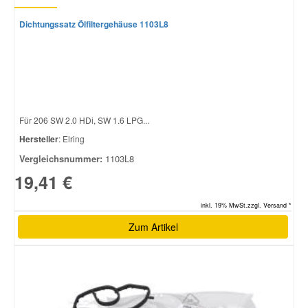
Dichtungssatz Ölfiltergehäuse 1103L8
Für 206 SW 2.0 HDi, SW 1.6 LPG...
Hersteller
: Elring
Vergleichsnummer:
1103L8
19,41 €
inkl. 19% MwSt.zzgl. Versand *
Zum Artikel