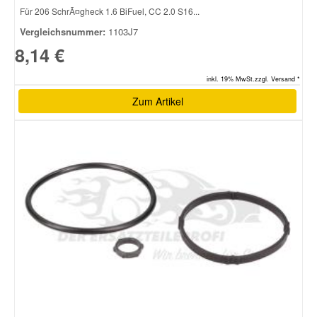
Für 206 SchrÃ¤gheck 1.6 BiFuel, CC 2.0 S16...
Vergleichsnummer:
1103J7
8,14 €
inkl. 19% MwSt.zzgl. Versand *
Zum Artikel