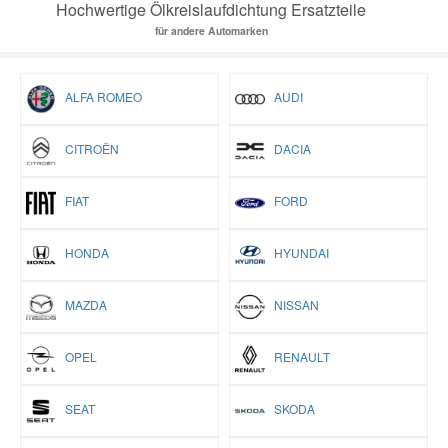
Hochwertige Ölkreislaufdichtung Ersatzteile
für andere Automarken
ALFA ROMEO
AUDI
CITROËN
DACIA
FIAT
FORD
HONDA
HYUNDAI
MAZDA
NISSAN
OPEL
RENAULT
SEAT
SKODA