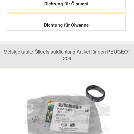
Dichtung für Ölsumpf
Smart Ersatzteile
Dichtung für Ölwanne
Suzuki Ersatzteile
Toyota Ersatzteile
Meistgekaufte Ölkreislaufdichtung Artikel für den PEUGEOT
206
Vauxhall Ersatzteile
Volvo Ersatzteile