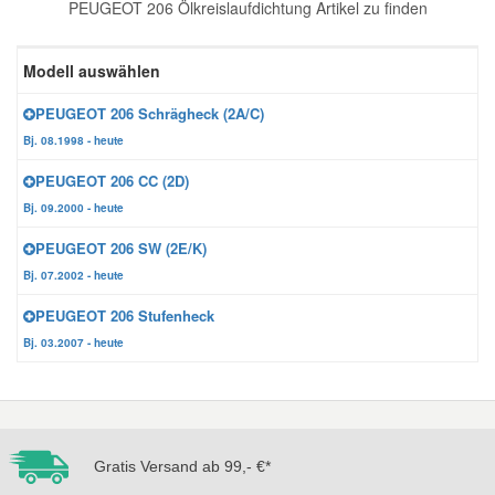
PEUGEOT 206 Ölkreislaufdichtung Artikel zu finden
Reparatur-Zubehör
Schlüsselgehäuse
Daewoo Ersatzteile
Scheibenreinigung
Modell auswählen
Karosserie Werkzeug
Werkstattbedarf
Daihatsu Ersatzteile
Zündanlage und Glühanlage
PEUGEOT 206 Schrägheck (2A/C)
Bj. 08.1998 - heute
Winter-Autozubehör
Dodge Ersatzteile
PEUGEOT 206 CC (2D)
Bj. 09.2000 - heute
Honda Ersatzteile
PEUGEOT 206 SW (2E/K)
Bj. 07.2002 - heute
Hyundai Ersatzteile
PEUGEOT 206 Stufenheck
Bj. 03.2007 - heute
Jeep Ersatzteile
Kia Ersatzteile
Gratis Versand ab 99,- €*
Lancia Ersatzteile