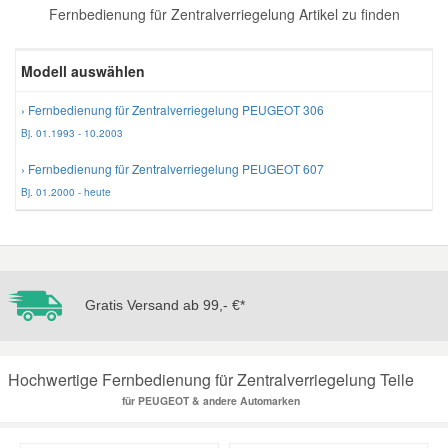
Fernbedienung für Zentralverriegelung Artikel zu finden
Reparatur-Zubehör
Schlüsselgehäuse
Daewoo Ersatzteile
Scheibenreinigung
Modell auswählen
Karosserie Werkzeug
Werkstattbedarf
Daihatsu Ersatzteile
Zündanlage und Glühanlage
› Fernbedienung für Zentralverriegelung PEUGEOT 306
Bj. 01.1993 - 10.2003
Winter-Autozubehör
Dodge Ersatzteile
› Fernbedienung für Zentralverriegelung PEUGEOT 607
Bj. 01.2000 - heute
Honda Ersatzteile
Hyundai Ersatzteile
Gratis Versand ab 99,- €*
Jeep Ersatzteile
Kia Ersatzteile
Hochwertige Fernbedienung für Zentralverriegelung Teile
für PEUGEOT & andere Automarken
Lancia Ersatzteile