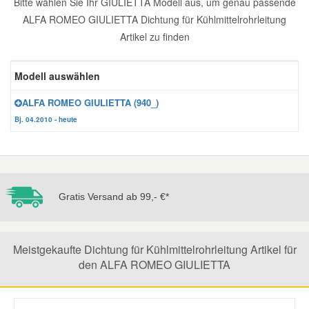
Bitte wählen Sie Ihr GIULIETTA Modell aus, um genau passende
ALFA ROMEO GIULIETTA Dichtung für Kühlmittelrohrleitung
Reparatur-Zubehör
Schlüsselgehäuse
Daewoo Ersatzteile
Scheibenreinigung
Artikel zu finden
Karosserie Werkzeug
Werkstattbedarf
Daihatsu Ersatzteile
Zündanlage und Glühanlage
Modell auswählen
Winter-Autozubehör
ALFA ROMEO GIULIETTA (940_)
Dodge Ersatzteile
Bj. 04.2010 - heute
Honda Ersatzteile
Hyundai Ersatzteile
Gratis Versand ab 99,- €*
Jeep Ersatzteile
Meistgekaufte Dichtung für Kühlmittelrohrleitung Artikel für
Kia Ersatzteile
den ALFA ROMEO GIULIETTA
Lancia Ersatzteile