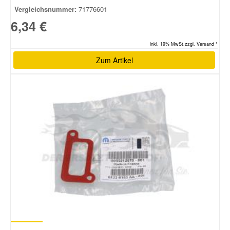
Vergleichsnummer:
71776601
6,34 €
Smart Ersatzteile
inkl. 19% MwSt.zzgl. Versand *
Suzuki Ersatzteile
Zum Artikel
Toyota Ersatzteile
Vauxhall Ersatzteile
Volvo Ersatzteile