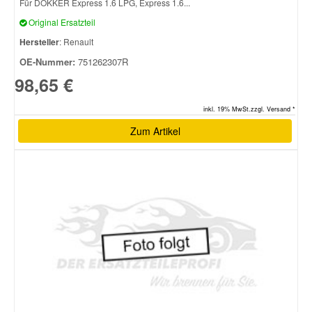
Für DOKKER Express 1.6 LPG, Express 1.6...
Original Ersatzteil
Smart Ersatzteile
Hersteller
: Renault
OE-Nummer:
751262307R
Suzuki Ersatzteile
98,65 €
inkl. 19% MwSt.zzgl. Versand *
Toyota Ersatzteile
Zum Artikel
Vauxhall Ersatzteile
Volvo Ersatzteile