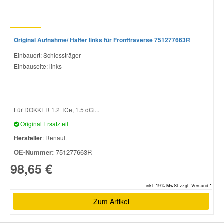
Original Aufnahme/ Halter links für Fronttraverse 751277663R
Einbauort: Schlossträger
Einbauseite: links
Für DOKKER 1.2 TCe, 1.5 dCi...
Original Ersatzteil
Hersteller
: Renault
OE-Nummer:
751277663R
98,65 €
inkl. 19% MwSt.zzgl. Versand *
Zum Artikel