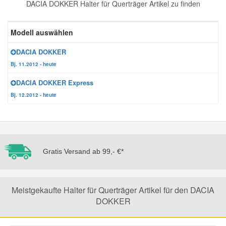
DACIA DOKKER Halter für Querträger Artikel zu finden
Reparatur-Zubehör
Schlüsselgehäuse
Daewoo Ersatzteile
Scheibenreinigung
Modell auswählen
Karosserie Werkzeug
Werkstattbedarf
Daihatsu Ersatzteile
Zündanlage und Glühanlage
DACIA DOKKER
Bj. 11.2012 - heute
Winter-Autozubehör
Dodge Ersatzteile
DACIA DOKKER Express
Bj. 12.2012 - heute
Honda Ersatzteile
Hyundai Ersatzteile
Gratis Versand ab 99,- €*
Jeep Ersatzteile
Meistgekaufte Halter für Querträger Artikel für den DACIA
Kia Ersatzteile
DOKKER
Lancia Ersatzteile