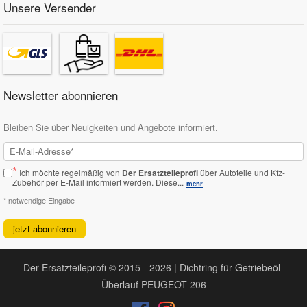
Unsere Versender
Newsletter abonnieren
Bleiben Sie über Neuigkeiten und Angebote informiert.
*
Ich möchte regelmäßig von
Der Ersatzteileprofi
über Autoteile und Kfz-
Zubehör per E-Mail informiert werden.
Diese...
mehr
* notwendige Eingabe
jetzt abonnieren
Der Ersatzteileprofi © 2015 - 2026 | Dichtring für Getriebeöl-
Überlauf PEUGEOT 206