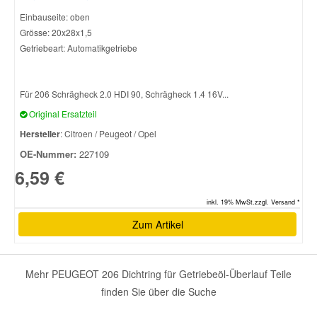
Einbauseite: oben
Grösse: 20x28x1,5
Smart Ersatzteile
Getriebeart: Automatikgetriebe
Suzuki Ersatzteile
Für 206 Schrägheck 2.0 HDI 90, Schrägheck 1.4 16V...
Original Ersatzteil
Toyota Ersatzteile
Hersteller
: Citroen / Peugeot / Opel
OE-Nummer:
227109
Vauxhall Ersatzteile
6,59 €
Volvo Ersatzteile
inkl. 19% MwSt.zzgl. Versand *
Zum Artikel
Mehr PEUGEOT 206 Dichtring für Getriebeöl-Überlauf Teile
finden Sie über die Suche