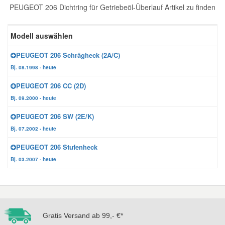
PEUGEOT 206 Dichtring für Getriebeöl-Überlauf Artikel zu finden
Reparatur-Zubehör
Schlüsselgehäuse
Daewoo Ersatzteile
Scheibenreinigung
Modell auswählen
Karosserie Werkzeug
Werkstattbedarf
Daihatsu Ersatzteile
Zündanlage und Glühanlage
PEUGEOT 206 Schrägheck (2A/C)
Bj. 08.1998 - heute
Winter-Autozubehör
Dodge Ersatzteile
PEUGEOT 206 CC (2D)
Bj. 09.2000 - heute
Honda Ersatzteile
PEUGEOT 206 SW (2E/K)
Bj. 07.2002 - heute
Hyundai Ersatzteile
PEUGEOT 206 Stufenheck
Bj. 03.2007 - heute
Jeep Ersatzteile
Kia Ersatzteile
Gratis Versand ab 99,- €*
Lancia Ersatzteile