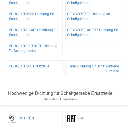
Schaltgetriebe
Schaltgetriebe
PEUGEOT 5008 Dichtung für
PEUGEOT 508 Dichtung für
Smart Ersatzteile
Schaltgetriebe
Schaltgetriebe
PEUGEOT BOXER Dichtung für
PEUGEOT EXPERT Dichtung für
Suzuki Ersatzteile
Schaltgetriebe
Schaltgetriebe
PEUGEOT PARTNER Dichtung
Toyota Ersatzteile
für Schaltgetriebe
Vauxhall Ersatzteile
PEUGEOT 206 Ersatzteile
Alle Dichtung für Schaltgetriebe
Autoteile
Volvo Ersatzteile
Hochwertige Dichtung für Schaltgetriebe Ersatzteile
für andere Automarken
CITROËN
FIAT