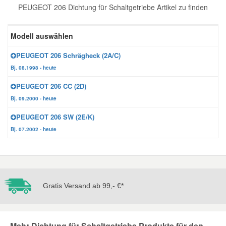
PEUGEOT 206 Dichtung für Schaltgetriebe Artikel zu finden
Reparatur-Zubehör
Schlüsselgehäuse
Daewoo Ersatzteile
Scheibenreinigung
Modell auswählen
Karosserie Werkzeug
Werkstattbedarf
Daihatsu Ersatzteile
Zündanlage und Glühanlage
PEUGEOT 206 Schrägheck (2A/C)
Bj. 08.1998 - heute
Winter-Autozubehör
Dodge Ersatzteile
PEUGEOT 206 CC (2D)
Bj. 09.2000 - heute
Honda Ersatzteile
PEUGEOT 206 SW (2E/K)
Bj. 07.2002 - heute
Hyundai Ersatzteile
Jeep Ersatzteile
Gratis Versand ab 99,- €*
Kia Ersatzteile
Lancia Ersatzteile
Mehr Dichtung für Schaltgetriebe Produkte für den