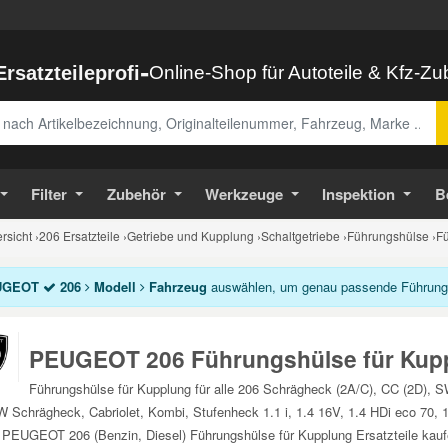
-
Ersatzteileprofi
Online-Shop für Autoteile & Kfz-Z
abe
Filter
Zubehör
Werkzeuge
Inspektion
B
sicht
›
206 Ersatzteile
›
Getriebe und Kupplung
›
Schaltgetriebe
›
Führungshülse
›
Fü
UGEOT
206
Modell
Fahrzeug
auswählen, um genau passende Führungsh
PEUGEOT 206 Führungshülse für Kup
Führungshülse für Kupplung für alle 206 Schrägheck (2A/C), CC (2D), 
 Schrägheck, Cabriolet, Kombi, Stufenheck 1.1 i, 1.4 16V, 1.4 HDi eco 70, 1.
 PEUGEOT 206 (Benzin, Diesel) Führungshülse für Kupplung Ersatzteile kauf