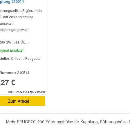
plung 210514
nzungsartikel/Ergänzende
 2: mit Wellendichtring
auseite:
iebeeingangswelle
206 SW 1.4 HDi, ...
iginal Ersatzteil
teller
: Citroen / Peugeot /
l
Nummer:
210514
,27 €
inkl. 19% MwSt.zzgl. Versand *
Zum Artikel
Mehr PEUGEOT 206 Führungshülse für Kupplung, Führungshülse für