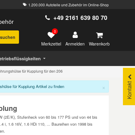
1.200.000 Autoteile und Zubehör im Online-Shop
+49 2161 639 80 70
ubehör
0
suchen
Merkzettel
Warenkorb
Anmelden
etriebsflüssigkeiten
hrungshülse für Kupplung für den 206
Kontakt
×
ülse für Kupplung Artikel zu finden
plung
SW (2E/K), Stufenheck von 60 bis 177 PS und von 44 bis
4 i, 1.6 16V, 1.6 HDi 110, ... Baureihen von 1998 bis
en.