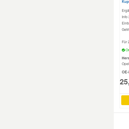
Kup
Ergä
Smart Ersatzteile
Info
Einb
Getr
Suzuki Ersatzteile
Für 
Toyota Ersatzteile
Or
Hers
Ope
Vauxhall Ersatzteile
OE-
25
Volvo Ersatzteile