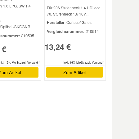
W 1.6 LPG, SW 1.4
Für 206 Stufenheck 1.4 HDi eco
70, Stufenheck 1.6 16V...
:
Hersteller
: Corteco/ Gates
/Optibelt/SKF/SNR
Vergleichsnummer:
210514
hsnummer:
210535
13,24 €
 €
inkl. 19% MwSt.zzgl. Versand *
inkl. 19% MwSt.zzgl. Versand *
Zum Artikel
Zum Artikel