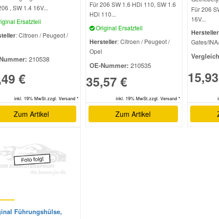
Für 206 SW 1.6 HDi 110, SW 1.6
206 , SW 1.4 16V...
Für 206 S
HDi 110...
16V...
iginal Ersatzteil
Original Ersatzteil
Hersteller
teller
: Citroen / Peugeot /
Hersteller
: Citroen / Peugeot /
Gates/INA
l
Opel
Vergleic
Nummer:
210538
OE-Nummer:
210535
15,93
,49 €
35,57 €
inkl. 19% MwSt.zzgl. Versand *
inkl. 19% MwSt.zzgl. Versand *
Zum Artikel
Zum Artikel
ginal Führungshülse,