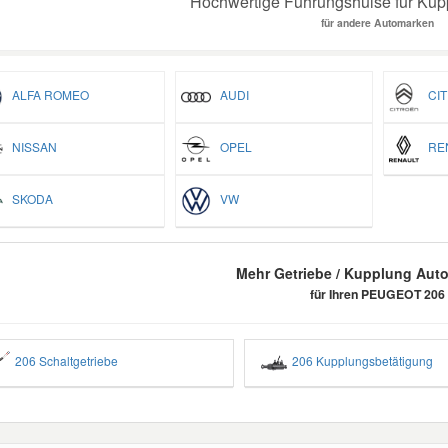
Hochwertige Führungshülse für Kupp
für andere Automarken
ALFA ROMEO
AUDI
CIT
NISSAN
OPEL
REN
SKODA
VW
Mehr Getriebe / Kupplung Auto
für Ihren PEUGEOT 206
206 Schaltgetriebe
206 Kupplungsbetätigung