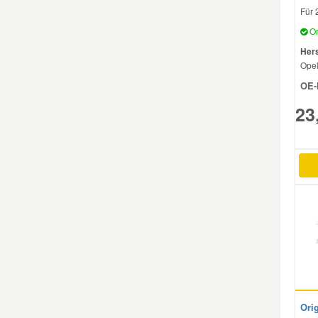
Für 
Mazda Ersatzteile
Or
Hers
Ope
Mercedes Ersatzteile
OE-
23
Mini Ersatzteile
Mitsubishi Ersatzteile
Nissan Ersatzteile
Porsche Ersatzteile
Seat Ersatzteile
Ori
Skoda Ersatzteile