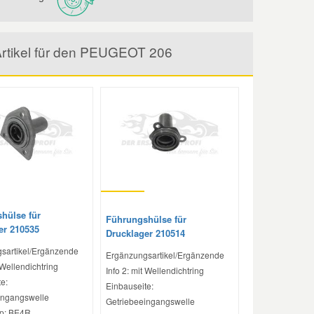
Artikel für den PEUGEOT 206
hülse für
Führungshülse für
er 210535
Drucklager 210514
sartikel/Ergänzende
Ergänzungsartikel/Ergänzende
 Wellendichtring
Info 2: mit Wellendichtring
e:
Einbauseite:
ingangswelle
Getriebeeingangswelle
yp: BE4R