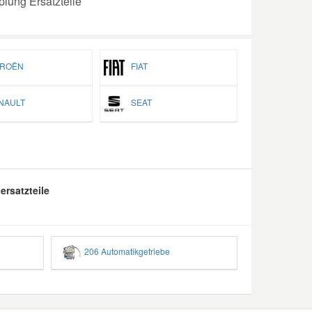
lung Ersatzteile
ROËN
FIAT
AULT
SEAT
ersatzteile
206 Automatikgetriebe