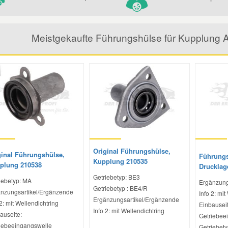
Meistgekaufte Führungshülse für Kupplung 
Original Führungshülse,
ginal Führungshülse,
Führungs
Kupplung 210535
plung 210538
Drucklag
Getriebetyp: BE3
iebetyp: MA
Ergänzung
Getriebetyp : BE4/R
nzungsartikel/Ergänzende
Info 2: mit
Ergänzungsartikel/Ergänzende
 2: mit Wellendichtring
Einbauseit
Info 2: mit Wellendichtring
auseite:
Getriebee
iebeeingangswelle
Getriebet