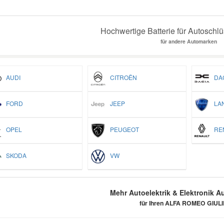
Hochwertige Batterie für Autoschlü
für andere Automarken
AUDI
CITROËN
DAC
FORD
JEEP
LAN
OPEL
PEUGEOT
REN
SKODA
VW
Mehr Autoelektrik & Elektronik Au
für Ihren ALFA ROMEO GIUL