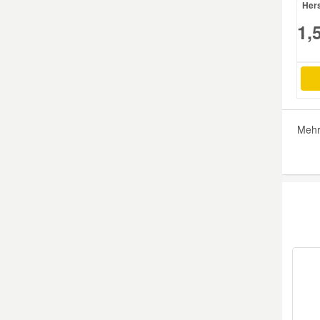
Hers
1,
Smart Ersatzteile
Suzuki Ersatzteile
Toyota Ersatzteile
Mehr
Vauxhall Ersatzteile
Volvo Ersatzteile