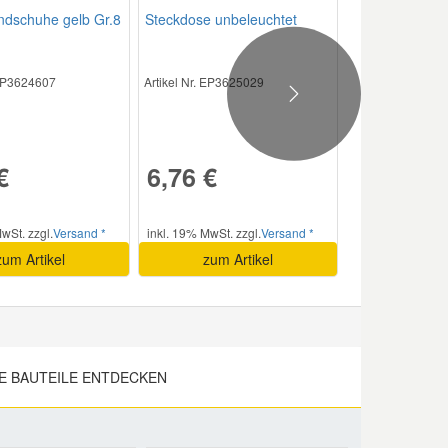
ndschuhe gelb Gr.8
Steckdose unbeleuchtet
 EP3624607
Artikel Nr. EP3625029
Next
€
6,76 €
wSt. zzgl.
Versand *
inkl. 19% MwSt. zzgl.
Versand *
zum Artikel
zum Artikel
E BAUTEILE ENTDECKEN