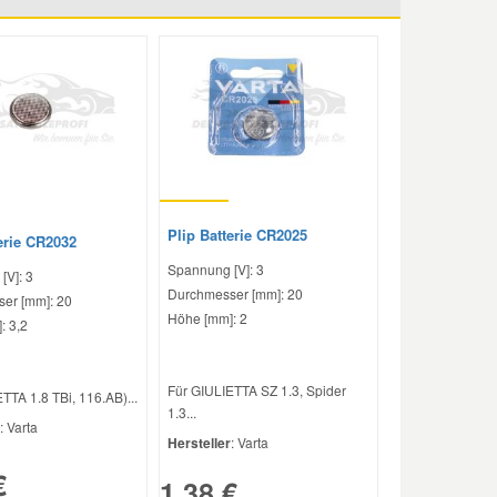
Plip Batterie CR2025
erie CR2032
Spannung [V]: 3
[V]: 3
Durchmesser [mm]: 20
er [mm]: 20
Höhe [mm]: 2
: 3,2
Für GIULIETTA SZ 1.3, Spider
TTA 1.8 TBi, 116.AB)...
1.3...
: Varta
Hersteller
: Varta
€
1,38 €