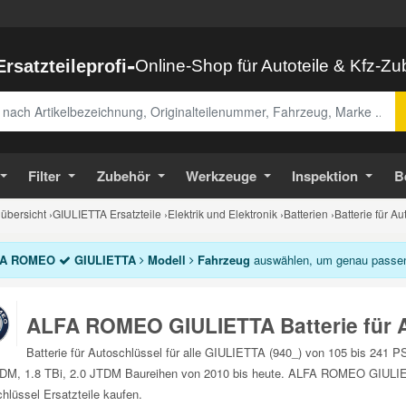
-
Ersatzteileprofi
Online-Shop für Autoteile & Kfz-Z
abe
Filter
Zubehör
Werkzeuge
Inspektion
B
bersicht
›
GIULIETTA Ersatzteile
›
Elektrik und Elektronik
›
Batterien
›
Batterie für A
A ROMEO
GIULIETTA
Modell
Fahrzeug
auswählen, um genau passende
ALFA ROMEO GIULIETTA Batterie für 
Batterie für Autoschlüssel für alle GIULIETTA (940_) von 105 bis 241 
DM, 1.8 TBi, 2.0 JTDM Baureihen von 2010 bis heute. ALFA ROMEO GIULIETT
hlüssel Ersatzteile kaufen.