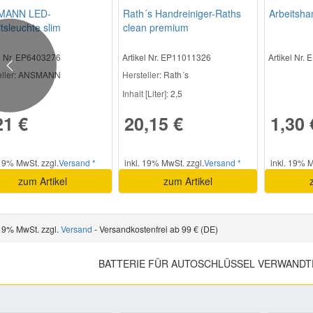
MANN LED-
Rath´s Handreiniger-Raths
Arbeitsha
tsleuchte slim
clean premium
el Nr. EP6403276
Artikel Nr. EP11011326
Artikel Nr.
Previous
ller
: ANSMANN
Hersteller
: Rath´s
Inhalt [Liter]:
2,5
21 €
20,15 €
1,30 
 19% MwSt. zzgl.
Versand *
inkl. 19% MwSt. zzgl.
Versand *
inkl. 19% M
zum Artikel
zum Artikel
 19% MwSt. zzgl.
Versand
- Versandkostenfrei ab 99 € (DE)
BATTERIE FÜR AUTOSCHLÜSSEL VERWANDT