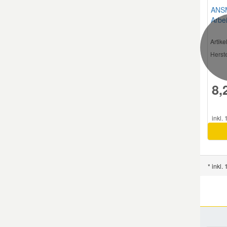
ANS
Arbei
Artik
Herste
8,
inkl.
* inkl.