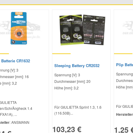
 Batterie CR1632
Plip Batt
Sleeping Battery CR2032
nung [V]: 3
Spannung 
Spannung [V]: 3
hmesser [mm]: 16
Durchmess
Durchmesser [mm]: 20
 [mm]: 3,2
Höhe [mm]
Höhe [mm]: 3,2
GIULIETTA
Für GIULIE
Für GIULIETTA Sprint 1.3, 1.6
en/SchrÃ¤gheck 1.4
(116.50B)...
FXA1A), ...
Hersteller
teller
: ANSMANN
103,23 €
1,25 