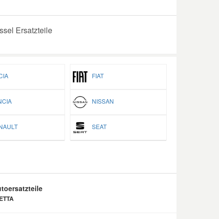
ssel Ersatzteile
IA
FIAT
CIA
NISSAN
AULT
SEAT
toersatzteile
IETTA