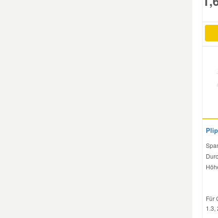
1,
Mazda Ersatzteile
Mercedes Ersatzteile
Mini Ersatzteile
Mitsubishi Ersatzteile
Plip
Nissan Ersatzteile
Span
Durc
Porsche Ersatzteile
Höhe
Seat Ersatzteile
Für 
1.3, 
Skoda Ersatzteile