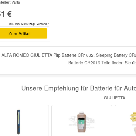
teller
: Varta
51 €
inkl. 19% MwSt.zzgl. Versand *
Zum Artikel
 ALFA ROMEO GIULIETTA Plip Batterie CR1632, Sleeping Battery CR203
Batterie CR2016 Teile finden Sie ü
Unsere Empfehlung für Batterie für A
GIULIETTA