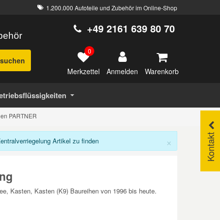
1.200.000 Autoteile und Zubehör im Online-Shop
+49 2161 639 80 70
ubehör
0
suchen
Merkzettel
Warenkorb
Anmelden
etriebsflüssigkeiten
r den PARTNER
Kontakt
×
ralverriegelung Artikel zu finden
ung
ee, Kasten, Kasten (K9) Baureihen von 1996 bis heute.