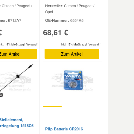
: Citroen / Peugeot /
Hersteller
: Citroen / Peugeot /
Opel
er:
9712A7
OE-Nummer:
6554V5
€
68,61 €
inkl. 19% MwSt.zzgl. Versand *
inkl. 19% MwSt.zzgl. Versand *
Zum Artikel
Zum Artikel
Stellelement,
erriegelung 1518C6
Plip Batterie CR2016