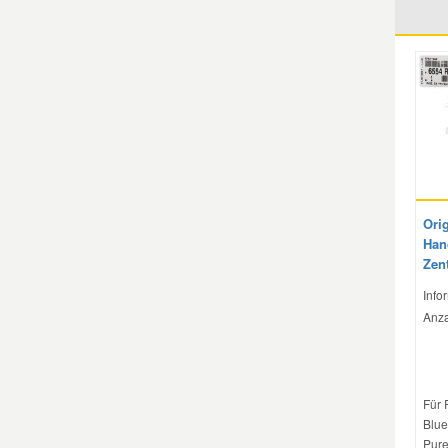
Mazda Ersatzteile
Mercedes Ersatzteile
Mini Ersatzteile
Mitsubishi Ersatzteile
Orig
Han
Zen
Nissan Ersatzteile
Info
Anza
Porsche Ersatzteile
Seat Ersatzteile
Für 
Blue
Skoda Ersatzteile
Pure