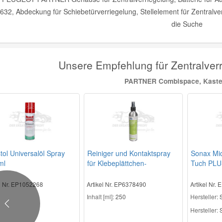
32, Abdeckung für Schiebetürverriegelung, Stellelement für Zentralver
die Suche
Unsere Empfehlung für Zentralve
PARTNER Combispace, Kaste
stol Universalöl Spray
Reiniger und Kontaktspray
Sonax Mic
ml
für Klebeplättchen-
Tuch PLU
Regensensor
el Nr. EP1052268
Artikel Nr. EP6378490
Artikel Nr.
Inhalt [ml]:
250
Hersteller
:
Previous
Hersteller:
S