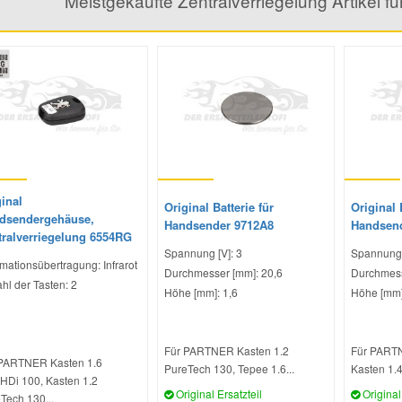
Meistgekaufte Zentralverriegelung Artik
inal
Original Batterie für
Original 
dsendergehäuse,
Handsender 9712A8
Handsen
tralverriegelung 6554RG
Spannung [V]: 3
Spannung 
rmationsübertragung: Infrarot
Durchmesser [mm]: 20,6
Durchmess
hl der Tasten: 2
Höhe [mm]: 1,6
Höhe [mm]
Für PARTNER Kasten 1.2
Für PARTN
PARTNER Kasten 1.6
PureTech 130, Tepee 1.6...
Kasten 1.4.
HDi 100, Kasten 1.2
Original Ersatzteil
Original 
Tech 130...