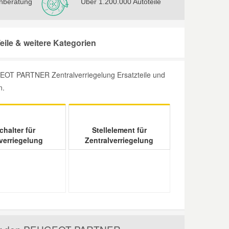
nberatung
Über 1.200.000 Autoteile
le & weitere Kategorien
GEOT PARTNER Zentralverriegelung Ersatzteile und
n.
chalter für
Stellelement für
verriegelung
Zentralverriegelung