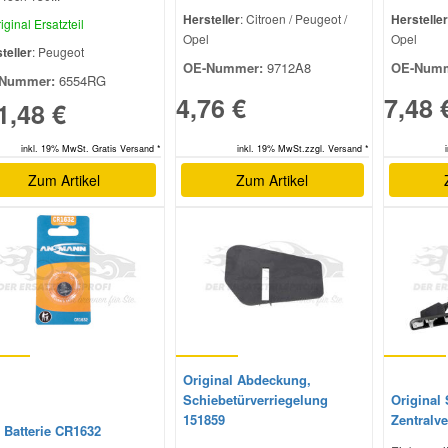
Hersteller
: Citroen / Peugeot /
Hersteller
iginal Ersatzteil
Opel
Opel
teller
: Peugeot
OE-Nummer:
9712A8
OE-Numm
Nummer:
6554RG
4,76 €
7,48 
1,48 €
inkl. 19% MwSt. Gratis Versand *
inkl. 19% MwSt.zzgl. Versand *
Zum Artikel
Zum Artikel
Original Abdeckung,
Schiebetürverriegelung
Original 
151859
Zentralv
 Batterie CR1632