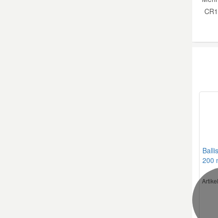
CR16
Balli
200 
Artik