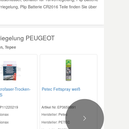
riegelung, Plip Batterie CR2016 Teile finden Sie über
rriegelung PEUGEOT
n, Tepee
rofaser-Trocken-
Petec Fettspray weiß
S
 EP11220219
Artikel Nr. EP3658891
 Sonax
Hersteller
: Petec
Next
onax
Hersteller:
PETEC