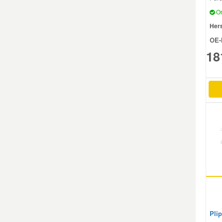
Or
Smart Ersatzteile
Hers
OE-
18
Suzuki Ersatzteile
Toyota Ersatzteile
Vauxhall Ersatzteile
Volvo Ersatzteile
Plip