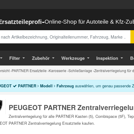
-
Ersatzteileprofi
Online-Shop für Autoteile & Kfz-Z
abe
Filter
Zubehör
Werkzeuge
Inspektion
B
sicht
›
PARTNER Ersatzteile
›
Karosserie
›
Schließanlage
›
Zentralverriegelung fü
UGEOT
PARTNER
Modell
Fahrzeug
auswählen, um genau passende Zent
PEUGEOT PARTNER Zentralverriegel
Zentralverriegelung für alle PARTNER Kasten (5), Combispace (5F), Tep
OT PARTNER Zentralverriegelung Ersatzteile kaufen.