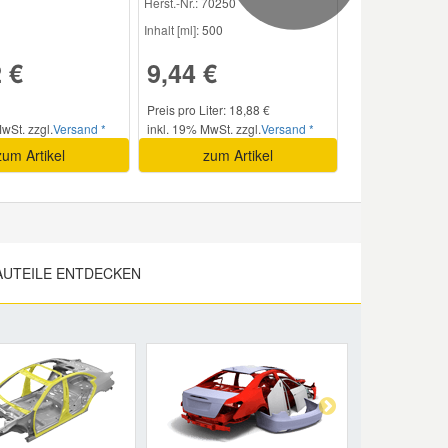
Herst.-Nr.:
70250
Inhalt [ml]:
500
 €
9,44 €
Preis pro Liter: 18,88 €
wSt. zzgl.
Versand *
inkl. 19% MwSt. zzgl.
Versand *
zum Artikel
zum Artikel
AUTEILE ENTDECKEN
Next