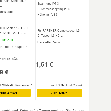
te_ATR: Schiebetür
Spannung [V]: 3
e:
Durchmesser [mm]: 20,6
ankklappe
Höhe [mm]: 1,6
ER Kasten 1.6 HDi /
Für PARTNER Combispace 1.9
, Kasten 2.0 HDi...
D, Tepee 1.6 HDi...
Ersatzteil
Hersteller
: Varta
: Citroen / Peugeot /
er:
1518C6
1,51 €
9 €
kl. 19% MwSt. Gratis Versand *
inkl. 19% MwSt.zzgl. Versand *
Zum Artikel
Zum Artikel
hlüssel, Schalter für Türverriegelung, Plip Batterie