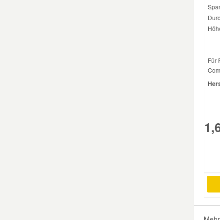
Span
Durc
Höhe
Für
Comb
Hers
1,
Mehr 