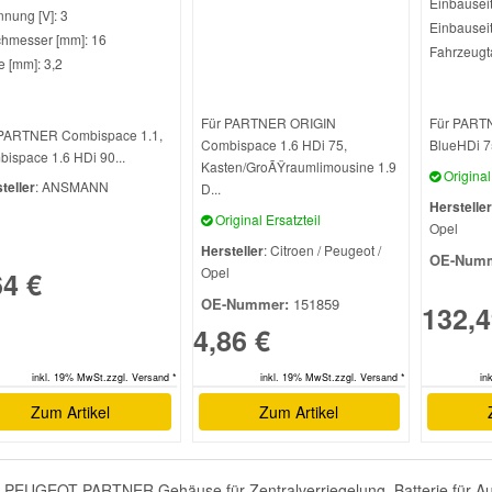
Einbausei
nung [V]: 3
Einbauseit
hmesser [mm]: 16
Fahrzeugt
 [mm]: 3,2
Für PARTNER ORIGIN
Für PARTN
 PARTNER Combispace 1.1,
Combispace 1.6 HDi 75,
BlueHDi 75
ispace 1.6 HDi 90...
Kasten/GroÃŸraumlimousine 1.9
Original 
teller
: ANSMANN
D...
Hersteller
Original Ersatzteil
Opel
Hersteller
: Citroen / Peugeot /
OE-Numm
Opel
64 €
OE-Nummer:
151859
132,4
4,86 €
inkl. 19% MwSt.zzgl. Versand *
inkl. 19% MwSt.zzgl. Versand *
in
Zum Artikel
Zum Artikel
PEUGEOT PARTNER Gehäuse für Zentralverriegelung, Batterie für Autosc