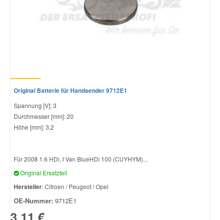
Smart Ersatzteile
Suzuki Ersatzteile
Toyota Ersatzteile
Original Batterie für Handsender 9712E1
Spannung [V]: 3
Vauxhall Ersatzteile
Durchmesser [mm]: 20
Höhe [mm]: 3,2
Volvo Ersatzteile
Für 2008 1.6 HDi, I Van BlueHDi 100 (CUYHYM)...
Original Ersatzteil
Hersteller
: Citroen / Peugeot / Opel
OE-Nummer:
9712E1
3,11 €