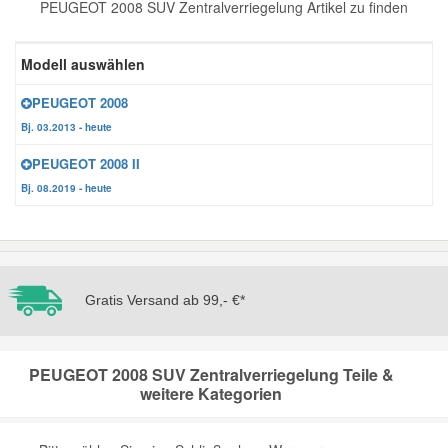
PEUGEOT 2008 SUV Zentralverriegelung Artikel zu finden
Reparatur-Zubehör
Schlüsselgehäuse
Daewoo Ersatzteile
Scheibenreinigung
Modell auswählen
Karosserie Werkzeug
Werkstattbedarf
Daihatsu Ersatzteile
Zündanlage und Glühanlage
PEUGEOT 2008
Bj. 03.2013 - heute
Winter-Autozubehör
Dodge Ersatzteile
PEUGEOT 2008 II
Bj. 08.2019 - heute
Honda Ersatzteile
Hyundai Ersatzteile
Gratis Versand ab 99,- €*
Jeep Ersatzteile
PEUGEOT 2008 SUV Zentralverriegelung Teile &
Kia Ersatzteile
weitere Kategorien
Lancia Ersatzteile