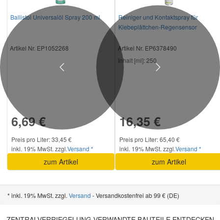
Ballistol Universalöl Spray 200 ml
Reiniger und Kontaktspray für
Klebeplättchen-Regensensor
Artikel Nr. EP1052268
Artikel Nr. EP6378490
Inhalt [ml]:
250
Previous
Next
6,69 €
16,35 €
Preis pro Liter: 33,45 €
Preis pro Liter: 65,40 €
inkl. 19% MwSt. zzgl.
Versand *
inkl. 19% MwSt. zzgl.
Versand *
zum Artikel
zum Artikel
* inkl. 19% MwSt. zzgl.
Versand
- Versandkostenfrei ab 99 € (DE)
ZENTRALVERRIEGELUNG VERWANDTE BAUTEILE ENTDECKEN