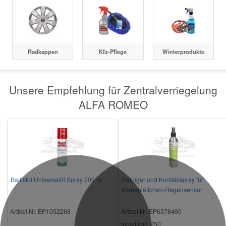
Radkappen
Kfz-Pflege
Winterprodukte
Unsere Empfehlung für Zentralverriegelung
ALFA ROMEO
Ballistol Universalöl Spray 200 ml
Reiniger und Kontaktspray für
Klebeplättchen-Regensensor
Artikel Nr. EP1052268
Artikel Nr. EP6378490
Inhalt [ml]:
250