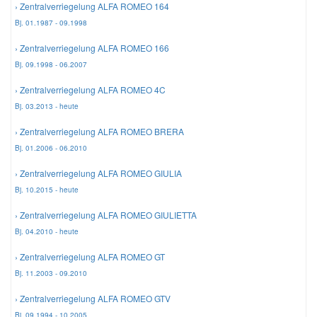
› Zentralverriegelung ALFA ROMEO 164
Bj. 01.1987 - 09.1998
Mazda Ersatzteile
› Zentralverriegelung ALFA ROMEO 166
Bj. 09.1998 - 06.2007
Mercedes Ersatzteile
› Zentralverriegelung ALFA ROMEO 4C
Bj. 03.2013 - heute
Mini Ersatzteile
› Zentralverriegelung ALFA ROMEO BRERA
Bj. 01.2006 - 06.2010
Mitsubishi Ersatzteile
› Zentralverriegelung ALFA ROMEO GIULIA
Bj. 10.2015 - heute
Nissan Ersatzteile
› Zentralverriegelung ALFA ROMEO GIULIETTA
Porsche Ersatzteile
Bj. 04.2010 - heute
› Zentralverriegelung ALFA ROMEO GT
Seat Ersatzteile
Bj. 11.2003 - 09.2010
› Zentralverriegelung ALFA ROMEO GTV
Skoda Ersatzteile
Bj. 09.1994 - 10.2005