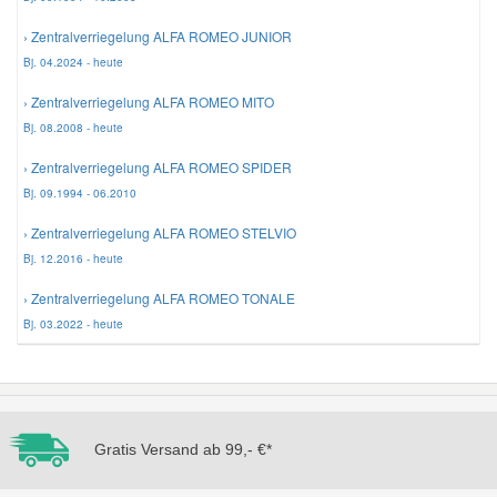
› Zentralverriegelung ALFA ROMEO JUNIOR
Smart Ersatzteile
Bj. 04.2024 - heute
› Zentralverriegelung ALFA ROMEO MITO
Suzuki Ersatzteile
Bj. 08.2008 - heute
› Zentralverriegelung ALFA ROMEO SPIDER
Toyota Ersatzteile
Bj. 09.1994 - 06.2010
› Zentralverriegelung ALFA ROMEO STELVIO
Vauxhall Ersatzteile
Bj. 12.2016 - heute
› Zentralverriegelung ALFA ROMEO TONALE
Volvo Ersatzteile
Bj. 03.2022 - heute
Gratis Versand ab 99,- €*