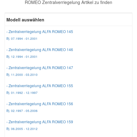
ROMEO Zentralverriegelung Artikel zu finden
Reparatur-Zubehör
Schlüsselgehäuse
Daewoo Ersatzteile
Scheibenreinigung
Modell auswählen
Karosserie Werkzeug
Werkstattbedarf
Daihatsu Ersatzteile
Zündanlage und Glühanlage
› Zentralverriegelung ALFA ROMEO 145
Bj. 07.1994 - 01.2001
Winter-Autozubehör
Dodge Ersatzteile
› Zentralverriegelung ALFA ROMEO 146
Bj. 12.1994 - 01.2001
Honda Ersatzteile
› Zentralverriegelung ALFA ROMEO 147
Bj. 11.2000 - 03.2010
Hyundai Ersatzteile
› Zentralverriegelung ALFA ROMEO 155
Bj. 01.1992 - 12.1997
Jeep Ersatzteile
› Zentralverriegelung ALFA ROMEO 156
Bj. 02.1997 - 05.2006
Kia Ersatzteile
› Zentralverriegelung ALFA ROMEO 159
Bj. 06.2005 - 12.2012
Lancia Ersatzteile