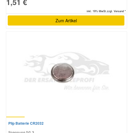
1,51 €
inkl. 19% MwSt.zzgl. Versand *
Zum Artikel
Plip Batterie CR2032
Spannung [V]: 3