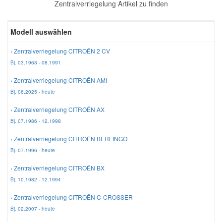
Zentralverriegelung Artikel zu finden
Reparatur-Zubehör
Schlüsselgehäuse
Daewoo Ersatzteile
Scheibenreinigung
Modell auswählen
Karosserie Werkzeug
Werkstattbedarf
Daihatsu Ersatzteile
Zündanlage und Glühanlage
› Zentralverriegelung CITROËN 2 CV
Bj. 03.1963 - 08.1991
Winter-Autozubehör
Dodge Ersatzteile
› Zentralverriegelung CITROËN AMI
Bj. 06.2025 - heute
Honda Ersatzteile
› Zentralverriegelung CITROËN AX
Bj. 07.1986 - 12.1998
Hyundai Ersatzteile
› Zentralverriegelung CITROËN BERLINGO
Bj. 07.1996 - heute
Jeep Ersatzteile
› Zentralverriegelung CITROËN BX
Bj. 10.1982 - 12.1994
Kia Ersatzteile
› Zentralverriegelung CITROËN C-CROSSER
Bj. 02.2007 - heute
Lancia Ersatzteile