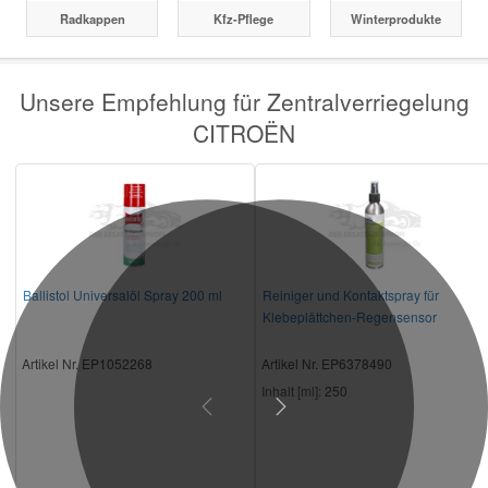
Radkappen
Kfz-Pflege
Winterprodukte
Unsere Empfehlung für Zentralverriegelung
CITROËN
Ballistol Universalöl Spray 200 ml
Reiniger und Kontaktspray für
Klebeplättchen-Regensensor
Artikel Nr. EP1052268
Artikel Nr. EP6378490
Inhalt [ml]:
250
Previous
Next