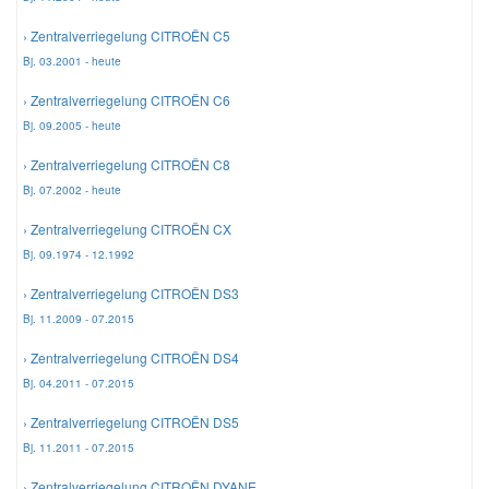
› Zentralverriegelung CITROËN C5
Smart Ersatzteile
Bj. 03.2001 - heute
› Zentralverriegelung CITROËN C6
Suzuki Ersatzteile
Bj. 09.2005 - heute
› Zentralverriegelung CITROËN C8
Toyota Ersatzteile
Bj. 07.2002 - heute
› Zentralverriegelung CITROËN CX
Vauxhall Ersatzteile
Bj. 09.1974 - 12.1992
› Zentralverriegelung CITROËN DS3
Volvo Ersatzteile
Bj. 11.2009 - 07.2015
› Zentralverriegelung CITROËN DS4
Bj. 04.2011 - 07.2015
› Zentralverriegelung CITROËN DS5
Bj. 11.2011 - 07.2015
› Zentralverriegelung CITROËN DYANE