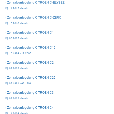
› Zentralverriegelung CITROËN C-ELYSEE
Bj. 11.2012 - heute
Mazda Ersatzteile
› Zentralverriegelung CITROËN C-ZERO
Bj. 10.2010 - heute
Mercedes Ersatzteile
› Zentralverriegelung CITROËN C1
Bj. 06.2005 - heute
Mini Ersatzteile
› Zentralverriegelung CITROËN C15
Bj. 10.1984 - 12.2005
Mitsubishi Ersatzteile
› Zentralverriegelung CITROËN C2
Bj. 09.2003 - heute
Nissan Ersatzteile
› Zentralverriegelung CITROËN C25
Porsche Ersatzteile
Bj. 07.1981 - 03.1994
› Zentralverriegelung CITROËN C3
Seat Ersatzteile
Bj. 02.2002 - heute
› Zentralverriegelung CITROËN C4
Skoda Ersatzteile
Bj. 11.2004 - heute