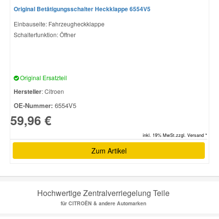
Original Betätigungsschalter Heckklappe 6554V5
Einbauseite: Fahrzeugheckklappe
Schalterfunktion: Öffner
Original Ersatzteil
Hersteller
: Citroen
OE-Nummer:
6554V5
59,96 €
inkl. 19% MwSt.zzgl. Versand *
Zum Artikel
Hochwertige Zentralverriegelung Teile
für CITROËN & andere Automarken