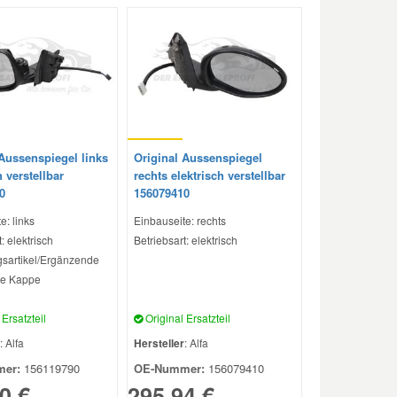
 Aussenspiegel links
Original Aussenspiegel
h verstellbar
rechts elektrisch verstellbar
0
156079410
e: links
Einbauseite: rechts
: elektrisch
Betriebsart: elektrisch
sartikel/Ergänzende
ne Kappe
Ersatzteil
Original Ersatzteil
: Alfa
Hersteller
: Alfa
er:
156119790
OE-Nummer:
156079410
0 €
295,94 €