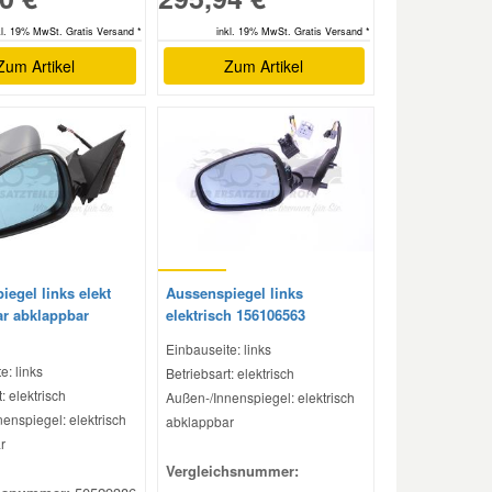
kl. 19% MwSt. Gratis Versand *
inkl. 19% MwSt. Gratis Versand *
Zum Artikel
Zum Artikel
egel links elekt
Aussenspiegel links
ar abklappbar
elektrisch 156106563
Einbauseite: links
e: links
Betriebsart: elektrisch
: elektrisch
Außen-/Innenspiegel: elektrisch
enspiegel: elektrisch
abklappbar
r
Vergleichsnummer: