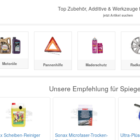
Top Zubehör, Additive & Werkzeug
jetzt Artikel suchen
Motoröle
Pannenhilfe
Maderschutz
Radk
Unsere Empfehlung für Spie
x Scheiben-Reiniger
Sonax Microfaser-Trocken-
Ultra-Plü