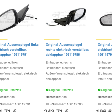
ginal Aussenspiegel links
Original Aussenspiegel
Original
trisch verstellbar,
rechts elektrisch verstellbar,
elektrisc
lappbar 156119791
abklappbar 156119786
15611979
auseite: links
Einbauseite: rechts
Einbauseit
ebsart: elektrisch
Betriebsart: elektrisch
Betriebsart
n-/Innenspiegel: elektrisch
Außen-/Innenspiegel: elektrisch
Ergänzung
appbar
abklappbar
Info 2: oh
iginal Ersatzteil
Original Ersatzteil
Original 
teller
: Alfa
Hersteller
: Alfa
Hersteller
Nummer:
156119791
OE-Nummer:
156119786
OE-Numm
1,71 €
243,71 €
196,6