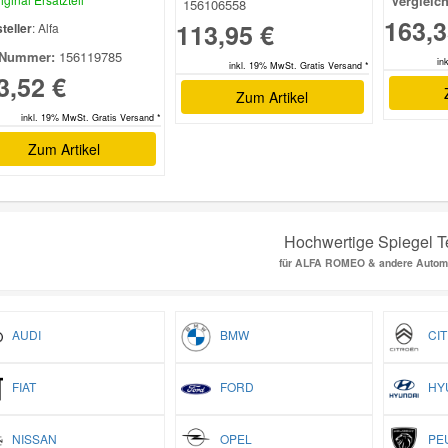
Vergleic
156106558
163,3
113,95 €
teller
: Alfa
Nummer:
156119785
in
inkl. 19% MwSt. Gratis Versand *
3,52 €
Zum Artikel
inkl. 19% MwSt. Gratis Versand *
Zum Artikel
Hochwertige Spiegel T
für ALFA ROMEO & andere Autom
AUDI
BMW
CIT
FIAT
FORD
HYU
NISSAN
OPEL
PEU