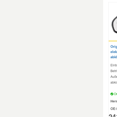
Mazda Ersatzteile
Mercedes Ersatzteile
Mini Ersatzteile
Ori
elek
Mitsubishi Ersatzteile
abk
Einb
Nissan Ersatzteile
Betri
Auße
abkl
Porsche Ersatzteile
Or
Seat Ersatzteile
Hers
OE-
24
Skoda Ersatzteile