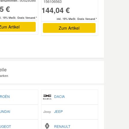
hsnummer:
50529386
156106563
5 €
144,04 €
kl. 19% MwSt. Gratis Versand *
inkl. 19% MwSt. Gratis Versand *
Zum Artikel
Zum Artikel
eile
arken
ROËN
DACIA
NDAI
JEEP
GEOT
RENAULT