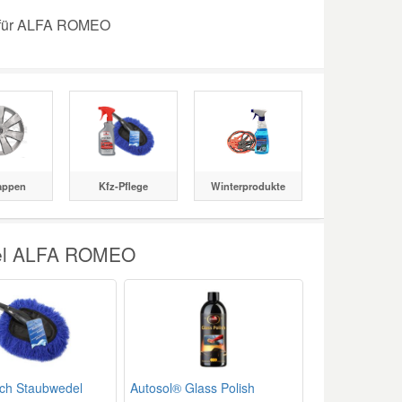
e für ALFA ROMEO
appen
Kfz-Pflege
Winterprodukte
gel ALFA ROMEO
sch Staubwedel
Autosol® Glass Polish