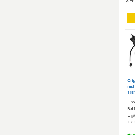
Smart Ersatzteile
Suzuki Ersatzteile
Toyota Ersatzteile
Vauxhall Ersatzteile
Ori
Volvo Ersatzteile
rech
156
Einb
Betri
Ergä
Info
Or