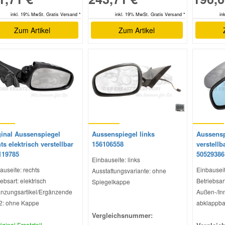
inkl. 19% MwSt. Gratis Versand *
inkl. 19% MwSt. Gratis Versand *
in
Zum Artikel
Zum Artikel
ginal Aussenspiegel
Aussenspiegel links
Aussenspi
ts elektrisch verstellbar
156106558
verstellb
119785
50529386
Einbauseite: links
auseite: rechts
Einbauseit
Ausstattungsvariante: ohne
ebsart: elektrisch
Betriebsart
Spiegelkappe
nzungsartikel/Ergänzende
Außen-/Inn
 2: ohne Kappe
abklappba
Vergleichsnummer:
iginal Ersatzteil