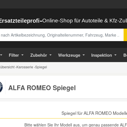
-
Ersatzteileprofi
Online-Shop für Autoteile & Kfz-Z
abe
Filter
Zubehör
Werkzeuge
Inspektion
B
bersicht
›
Karosserie
›
Spiegel
ALFA ROMEO Spiegel
Spiegel für ALFA ROMEO Modell
Bitte wählen Sie Ihr Modell aus, um genau passende AL