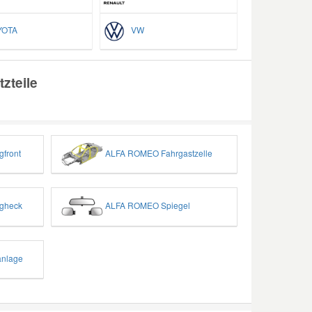
OTA
VW
zteile
front
ALFA ROMEO Fahrgastzelle
gheck
ALFA ROMEO Spiegel
nlage