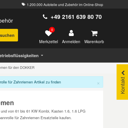
1.200.000 Autoteile und Zubehör im Online-Shop
+49 2161 639 80 70
ubehör
0
suchen
Merkzettel
Warenkorb
Anmelden
etriebsflüssigkeiten
riemen für den DOKKER
Kontakt
×
le für Zahnriemen Artikel zu finden
emen
S und von 61 bis 61 KW Kombi, Kasten 1.6, 1.6 LPG
nrolle für Zahnriemen Ersatzteile kaufen.