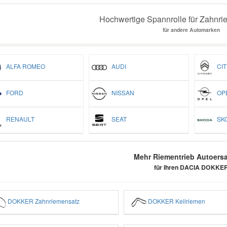
Hochwertige Spannrolle für Zahnri
für andere Automarken
ALFA ROMEO
AUDI
CIT
FORD
NISSAN
OP
RENAULT
SEAT
SK
Mehr Riementrieb Autoersa
für Ihren DACIA DOKKE
DOKKER Zahnriemensatz
DOKKER Keilriemen