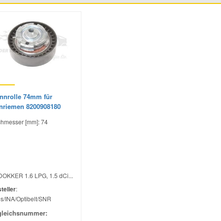
nnrolle 74mm für
nriemen 8200908180
hmesser [mm]: 74
DOKKER 1.6 LPG, 1.5 dCi...
teller
:
s/INA/Optibelt/SNR
gleichsnummer: