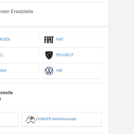
emen Ersatzteile
ROËN
FIAT
EL
PEUGEOT
ODA
VW
tzteile
R
DOKKER Keilriemensatz