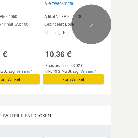
Vielzweckmittel
 EP5061050
Artikel Nr. EP1051418
/ Inhalt [St.]:
100
Gebindeart:
Dose
Next
Inhalt [ml]:
400
 €
10,36 €
Preis pro Liter: 23,02 €
wSt. zzgl.
Versand *
inkl. 19% MwSt. zzgl.
Versand *
zum Artikel
zum Artikel
 BAUTEILE ENTDECKEN