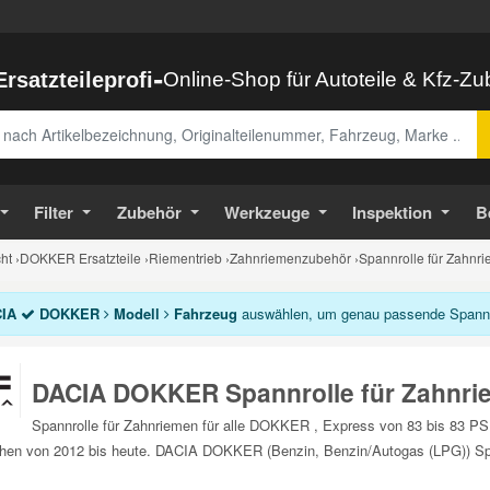
-
Ersatzteileprofi
Online-Shop für Autoteile & Kfz-Z
abe
Filter
Zubehör
Werkzeuge
Inspektion
B
ht
›
DOKKER Ersatzteile
›
Riementrieb
›
Zahnriemenzubehör
›
Spannrolle für Zahn
IA
DOKKER
Modell
Fahrzeug
auswählen, um genau passende Spannrol
DACIA DOKKER Spannrolle für Zahnri
Spannrolle für Zahnriemen für alle DOKKER , Express von 83 bis 83 P
hen von 2012 bis heute. DACIA DOKKER (Benzin, Benzin/Autogas (LPG)) Span