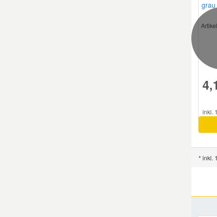
grau
Smart Ersatzteile
Artik
Suzuki Ersatzteile
Toyota Ersatzteile
4,
Vauxhall Ersatzteile
inkl.
Volvo Ersatzteile
* inkl.