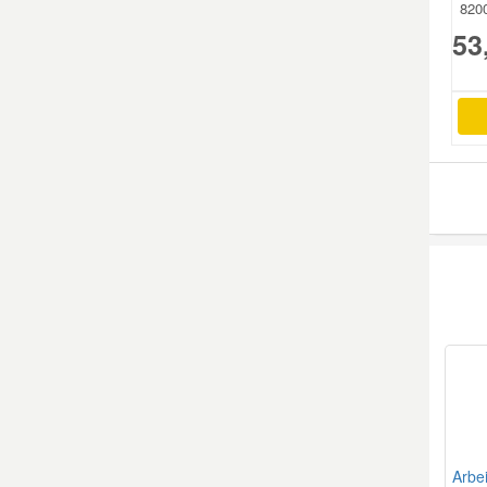
820
53
Mazda Ersatzteile
Mercedes Ersatzteile
Mini Ersatzteile
Mitsubishi Ersatzteile
Nissan Ersatzteile
Porsche Ersatzteile
Seat Ersatzteile
Arbe
Skoda Ersatzteile