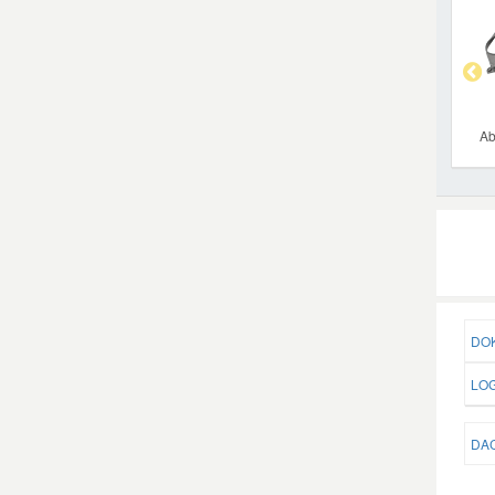
Ab
DOK
LOG
DAC