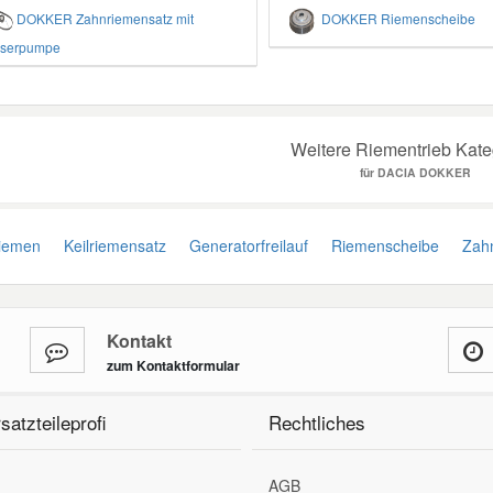
DOKKER Zahnriemensatz mit
DOKKER Riemenscheibe
serpumpe
Weitere Riementrieb Kate
für DACIA DOKKER
iemen
Keilriemensatz
Generatorfreilauf
Riemenscheibe
Zahn
Kontakt
zum Kontaktformular
satzteileprofi
Rechtliches
AGB