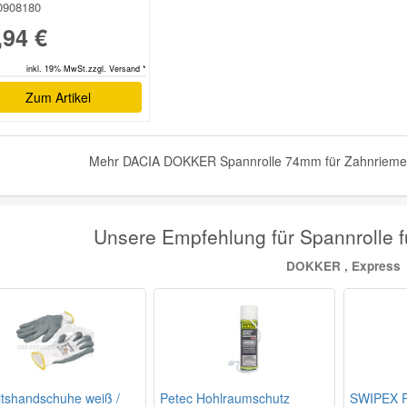
0908180
,94 €
inkl. 19% MwSt.zzgl. Versand *
Zum Artikel
Mehr DACIA DOKKER Spannrolle 74mm für Zahnriemen T
Unsere Empfehlung für Spannrolle 
DOKKER , Express
itshandschuhe weiß /
Petec Hohlraumschutz
SWIPEX R