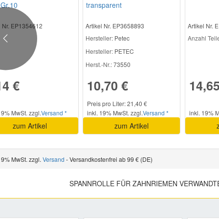
 Gr.10
transparent
el Nr. EP1354612
Artikel Nr. EP3658893
Artikel Nr.
Hersteller
: Petec
Anzahl Teile 
Previous
Hersteller:
PETEC
Herst.-Nr.:
73550
14 €
10,70 €
14,65
Preis pro Liter: 21,40 €
 19% MwSt. zzgl.
Versand *
inkl. 19% MwSt. zzgl.
Versand *
inkl. 19% M
zum Artikel
zum Artikel
 19% MwSt. zzgl.
Versand
- Versandkostenfrei ab 99 € (DE)
SPANNROLLE FÜR ZAHNRIEMEN VERWANDTE