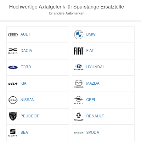
Hochwertige Axialgelenk für Spurstange Ersatzteile
für andere Automarken
AUDI
BMW
DACIA
FIAT
FORD
HYUNDAI
KIA
MAZDA
NISSAN
OPEL
PEUGEOT
RENAULT
SEAT
SKODA