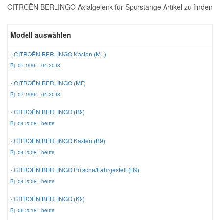
CITROËN BERLINGO Axialgelenk für Spurstange Artikel zu finden
Reparatur-Zubehör
Schlüsselgehäuse
Daewoo Ersatzteile
Scheibenreinigung
Modell auswählen
Karosserie Werkzeug
Werkstattbedarf
Daihatsu Ersatzteile
Zündanlage und Glühanlage
› CITROËN BERLINGO Kasten (M_)
Bj. 07.1996 - 04.2008
Winter-Autozubehör
Dodge Ersatzteile
› CITROËN BERLINGO (MF)
Bj. 07.1996 - 04.2008
Honda Ersatzteile
› CITROËN BERLINGO (B9)
Bj. 04.2008 - heute
Hyundai Ersatzteile
› CITROËN BERLINGO Kasten (B9)
Bj. 04.2008 - heute
Jeep Ersatzteile
› CITROËN BERLINGO Pritsche/Fahrgestell (B9)
Bj. 04.2008 - heute
Kia Ersatzteile
› CITROËN BERLINGO (K9)
Bj. 06.2018 - heute
Lancia Ersatzteile