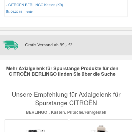
› CITROËN BERLINGO Kasten (K9)
Bj. 06.2018 - heute
Mazda Ersatzteile
Mercedes Ersatzteile
Gratis Versand ab 99,- €*
Mini Ersatzteile
Mitsubishi Ersatzteile
Mehr Axialgelenk für Spurstange Produkte für den
CITROËN BERLINGO finden Sie über die Suche
Nissan Ersatzteile
Unsere Empfehlung für Axialgelenk für
Porsche Ersatzteile
Spurstange CITROËN
BERLINGO , Kasten, Pritsche/Fahrgestell
Seat Ersatzteile
Skoda Ersatzteile