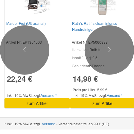
Smart Ersatzteile
Marder-Frei (Ultraschall)
Rath´s Rath`s clean intense
Handreiniger
Suzuki Ersatzteile
Artikel Nr. EP1354503
Artikel Nr. EP5060838
Toyota Ersatzteile
Hersteller
: Rath´s
Previous
Next
Inhalt [Liter]:
2,5
Gebindeart:
Flasche
Vauxhall Ersatzteile
22,24 €
14,98 €
Volvo Ersatzteile
Preis pro Liter: 5,99 €
inkl. 19% MwSt. zzgl.
Versand *
inkl. 19% MwSt. zzgl.
Versand *
zum Artikel
zum Artikel
* inkl. 19% MwSt. zzgl.
Versand
- Versandkostenfrei ab 99 € (DE)