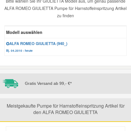
Bitte wählen Sie Ihr GIULIETTA Modell aus, um genau passende
ALFA ROMEO GIULIETTA Pumpe für Harnstoffeinspritzung Artikel
Reparatur-Zubehör
Schlüsselgehäuse
Daewoo Ersatzteile
Scheibenreinigung
zu finden
Karosserie Werkzeug
Werkstattbedarf
Daihatsu Ersatzteile
Zündanlage und Glühanlage
Modell auswählen
Winter-Autozubehör
ALFA ROMEO GIULIETTA (940_)
Dodge Ersatzteile
Bj. 04.2010 - heute
Honda Ersatzteile
Hyundai Ersatzteile
Gratis Versand ab 99,- €*
Jeep Ersatzteile
Meistgekaufte Pumpe für Harnstoffeinspritzung Artikel für
Kia Ersatzteile
den ALFA ROMEO GIULIETTA
Lancia Ersatzteile