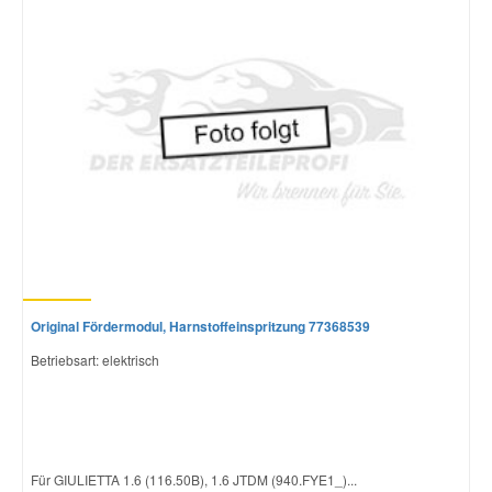
Mazda Ersatzteile
Mercedes Ersatzteile
Mini Ersatzteile
Mitsubishi Ersatzteile
Nissan Ersatzteile
Original Fördermodul, Harnstoffeinspritzung 77368539
Porsche Ersatzteile
Betriebsart: elektrisch
Seat Ersatzteile
Für GIULIETTA 1.6 (116.50B), 1.6 JTDM (940.FYE1_)...
Skoda Ersatzteile