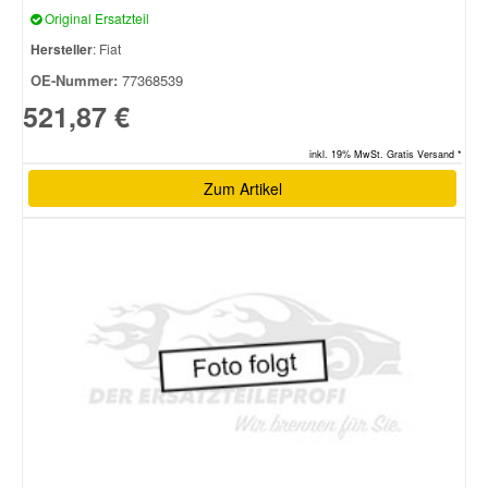
Original Ersatzteil
Hersteller
: Fiat
Smart Ersatzteile
OE-Nummer:
77368539
521,87 €
Suzuki Ersatzteile
inkl. 19% MwSt. Gratis Versand *
Toyota Ersatzteile
Zum Artikel
Vauxhall Ersatzteile
Volvo Ersatzteile