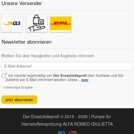
Unsere Versender
Newsletter abonnieren
Bleiben Sie über Neuigkeiten und Angebote informiert.
*
Ich möchte regelmäßig von
Der Ersatzteileprofi
über Autoteile und Kfz-
Zubehör per E-Mail informiert werden.
Diese...
mehr
* notwendige Eingabe
jetzt abonnieren
Der Ersatzteileprofi © 2015 - 2026 | Pumpe für
Harnstoffeinspritzung ALFA ROMEO GIULIETTA