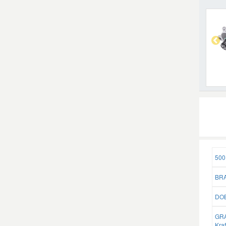
500 
BRA
DOB
GRA
Kra