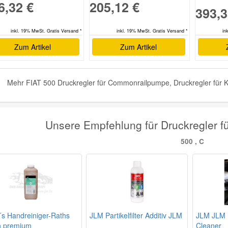
6,32 €
205,12 €
393,3
inkl. 19% MwSt. Gratis Versand *
inkl. 19% MwSt. Gratis Versand *
in
Zum Artikel
Zum Artikel
Mehr FIAT 500 Druckregler für Commonrailpumpe, Druckregler für Kr
Unsere Empfehlung für Druckregler fü
500 , C
´s Handreiniger-Raths
JLM Partikelfilter Additiv JLM
JLM JLM 
n premium
Cleaner