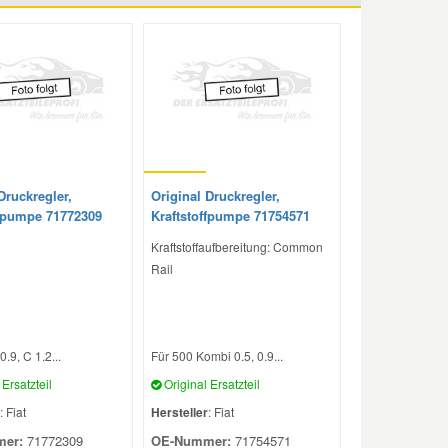
Druckregler,
Original Druckregler,
ffpumpe 71772309
Kraftstoffpumpe 71754571
Kraftstoffaufbereitung: Common
Rail
.9, C 1.2...
Für 500 Kombi 0.5, 0.9...
Ersatzteil
Original Ersatzteil
: Fiat
Hersteller
: Fiat
er:
71772309
OE-Nummer:
71754571