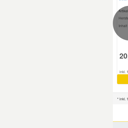
Artik
Smart Ersatzteile
Herste
Inhalt 
Suzuki Ersatzteile
Toyota Ersatzteile
20
Vauxhall Ersatzteile
inkl.
Volvo Ersatzteile
* inkl.