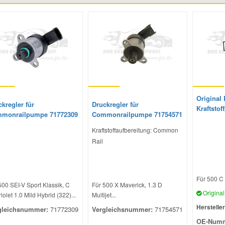
Original 
kregler für
Druckregler für
Kraftsto
monrailpumpe 71772309
Commonrailpumpe 71754571
Kraftstoffaufbereitung: Common
Rail
Für 500 C 0
500 SEI-V Sport Klassik, C
Für 500 X Maverick, 1.3 D
Original 
iolet 1.0 Mild Hybrid (322)...
Multijet...
Hersteller
gleichsnummer:
71772309
Vergleichsnummer:
71754571
OE-Numm