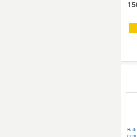
15
Mazda Ersatzteile
Mercedes Ersatzteile
Mini Ersatzteile
Mitsubishi Ersatzteile
Nissan Ersatzteile
Porsche Ersatzteile
Seat Ersatzteile
Rath
Skoda Ersatzteile
clea