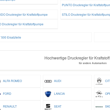
PUNTO Druckregler für Kraftstoffp
DO Druckregler für Kraftstoffpumpe
STILO Druckregler für Kraftstoffpum
 Druckregler für Kraftstoffpumpe
 500 Ersatzteile
Hochwertige Druckregler für Kraftstof
für andere Automarken
ALFA ROMEO
AUDI
CIT
FORD
LANCIA
OP
RENAULT
SEAT
SK