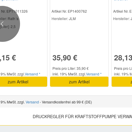
el Nr. EP11011326
Artikel Nr. EP1400762
Artikel Nr.
ller
: Rath´s
Hersteller
: JLM
Hersteller
:
Previous
[Liter]:
2,5
,15 €
35,90 €
28,13
Preis pro Liter: 35,90 €
Preis pro L
 19% MwSt. zzgl.
Versand *
inkl. 19% MwSt. zzgl.
Versand *
inkl. 19% M
zum Artikel
zum Artikel
 19% MwSt. zzgl.
Versand
- Versandkostenfrei ab 99 € (DE)
DRUCKREGLER FÜR KRAFTSTOFFPUMPE VERWA