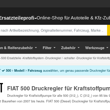
-
Ersatzteileprofi
Online-Shop für Autoteile & Kfz-Z
abe
en & Reifenzubehör
Filter
Zubehör
Werkzeuge
›
500 Ersatzteile
›
Kraftstoffsystem
›
Druckregler / -schalter
›
Druckregler für Kraftsto
T
500
Modell
Fahrzeug
auswählen, um genau passende Druckregler für 
FIAT 500 Druckregler für Kraftstoffpu
Druckregler für Kraftstoffpumpe für alle 500 (312_), C (312_) von 95 bi
et Baureihen von 2007 bis heute. FIAT 500 (Diesel) Druckregler für Kraftstoffp