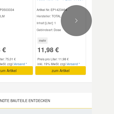
 EP3503334
Artikel Nr. EP1423464
 JLM
Hersteller:
TOTAL
Next
Inhalt [Liter]:
1
Gebindeart:
Dose
mehr
 €
11,98 €
iter: 75,01 €
Preis pro Liter: 11,98 €
wSt. zzgl.
Versand *
inkl. 19% MwSt. zzgl.
Versand *
zum Artikel
zum Artikel
NDTE BAUTEILE ENTDECKEN