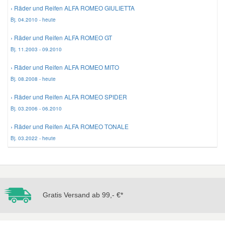
› Räder und Reifen ALFA ROMEO GIULIETTA
Bj. 04.2010 - heute
Mazda Ersatzteile
› Räder und Reifen ALFA ROMEO GT
Mercedes Ersatzteile
Bj. 11.2003 - 09.2010
› Räder und Reifen ALFA ROMEO MITO
Mini Ersatzteile
Bj. 08.2008 - heute
› Räder und Reifen ALFA ROMEO SPIDER
Mitsubishi Ersatzteile
Bj. 03.2006 - 06.2010
› Räder und Reifen ALFA ROMEO TONALE
Nissan Ersatzteile
Bj. 03.2022 - heute
Porsche Ersatzteile
Seat Ersatzteile
Gratis Versand ab 99,- €*
Skoda Ersatzteile