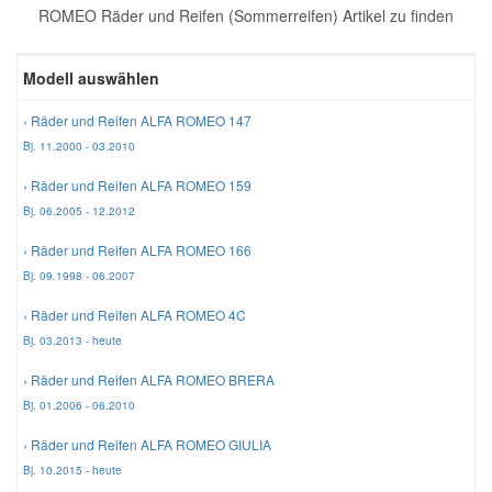
ROMEO Räder und Reifen (Sommerreifen) Artikel zu finden
Reparatur-Zubehör
Schlüsselgehäuse
Daewoo Ersatzteile
Scheibenreinigung
Modell auswählen
Karosserie Werkzeug
Werkstattbedarf
Daihatsu Ersatzteile
Zündanlage und Glühanlage
› Räder und Reifen ALFA ROMEO 147
Bj. 11.2000 - 03.2010
Winter-Autozubehör
Dodge Ersatzteile
› Räder und Reifen ALFA ROMEO 159
Bj. 06.2005 - 12.2012
Honda Ersatzteile
› Räder und Reifen ALFA ROMEO 166
Bj. 09.1998 - 06.2007
Hyundai Ersatzteile
› Räder und Reifen ALFA ROMEO 4C
Bj. 03.2013 - heute
Jeep Ersatzteile
› Räder und Reifen ALFA ROMEO BRERA
Bj. 01.2006 - 06.2010
Kia Ersatzteile
› Räder und Reifen ALFA ROMEO GIULIA
Bj. 10.2015 - heute
Lancia Ersatzteile