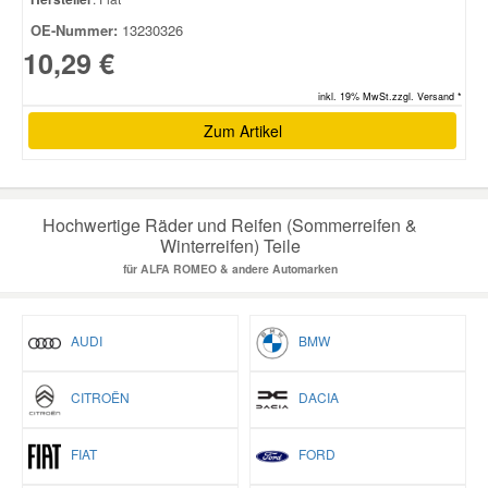
OE-Nummer:
13230326
10,29 €
inkl. 19% MwSt.zzgl. Versand *
Zum Artikel
Hochwertige Räder und Reifen (Sommerreifen &
Winterreifen) Teile
für ALFA ROMEO & andere Automarken
AUDI
BMW
CITROËN
DACIA
FIAT
FORD