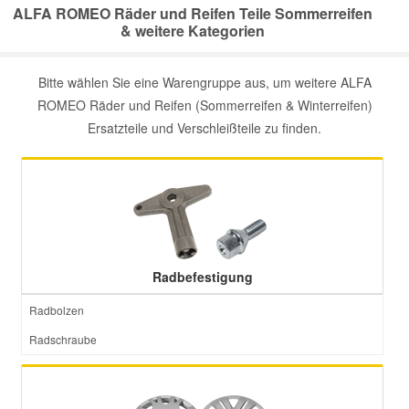
ALFA ROMEO Räder und Reifen Teile Sommerreifen
& weitere Kategorien
Smart Ersatzteile
Bitte wählen Sie eine Warengruppe aus, um weitere ALFA
Suzuki Ersatzteile
ROMEO Räder und Reifen (Sommerreifen & Winterreifen)
Ersatzteile und Verschleißteile zu finden.
Toyota Ersatzteile
Vauxhall Ersatzteile
Volvo Ersatzteile
Radbefestigung
Radbolzen
Radschraube