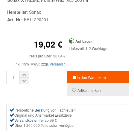
Hersteller
: Sonax
Mazda Ersatzteile
Art.-Nr.:
EP11220201
Mercedes Ersatzteile
19,02 €
Auf Lager
Mini Ersatzteile
Lieferzeit: 1-2 Werktage
Preis pro Liter: 38,04 €
Mitsubishi Ersatzteile
inkl. 19% MwSt. zzgl.
Versand *
in den Warenkorb
Nissan Ersatzteile
Artikel merken
Porsche Ersatzteile
Persönliche
Beratung
von Fachleuten
Seat Ersatzteile
Original und Aftermarket Ersatzteile
Versandkostenfrei
ab 99 €
Über 1.200.000 Teile sofort verfügbar
Skoda Ersatzteile