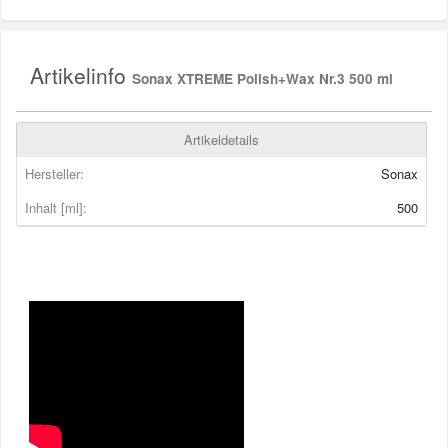
Smart Ersatzteile
Artikelinfo
Sonax XTREME Polish+Wax Nr.3 500 ml
Suzuki Ersatzteile
Artikeldetails
Toyota Ersatzteile
Hersteller:
Sonax
Inhalt [ml]:
500
Vauxhall Ersatzteile
Volvo Ersatzteile