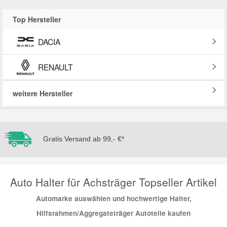
Reparatur-Zubehör
Schlüsselgehäuse
Daewoo Ersatzteile
Top Hersteller
Scheibenreinigung
DACIA
Karosserie Werkzeug
Werkstattbedarf
Daihatsu Ersatzteile
Zündanlage und Glühanlage
RENAULT
Winter-Autozubehör
Dodge Ersatzteile
weitere Hersteller
Honda Ersatzteile
Hyundai Ersatzteile
Gratis Versand ab 99,- €*
Jeep Ersatzteile
Auto Halter für Achsträger Topseller Artikel
Kia Ersatzteile
Automarke auswählen und hochwertige Halter,
Hilfsrahmen/Aggregateträger Autoteile kaufen
Lancia Ersatzteile