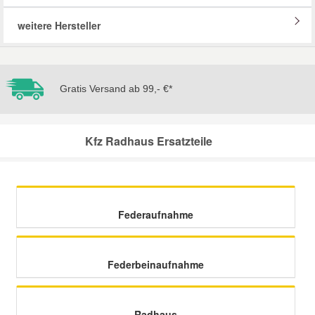
weitere Hersteller
Mazda Ersatzteile
Mercedes Ersatzteile
Gratis Versand ab 99,- €*
Mini Ersatzteile
Kfz Radhaus Ersatzteile
Mitsubishi Ersatzteile
Nissan Ersatzteile
Federaufnahme
Porsche Ersatzteile
Federbeinaufnahme
Seat Ersatzteile
Skoda Ersatzteile
Radhaus