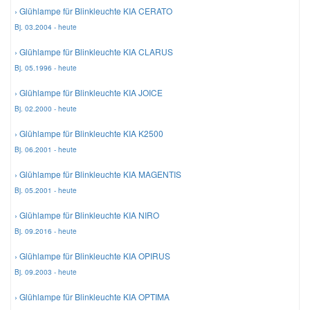
› Glühlampe für Blinkleuchte KIA CERATO
Bj. 03.2004 - heute
Mazda Ersatzteile
› Glühlampe für Blinkleuchte KIA CLARUS
Mercedes Ersatzteile
Bj. 05.1996 - heute
› Glühlampe für Blinkleuchte KIA JOICE
Mini Ersatzteile
Bj. 02.2000 - heute
› Glühlampe für Blinkleuchte KIA K2500
Mitsubishi Ersatzteile
Bj. 06.2001 - heute
› Glühlampe für Blinkleuchte KIA MAGENTIS
Nissan Ersatzteile
Bj. 05.2001 - heute
› Glühlampe für Blinkleuchte KIA NIRO
Porsche Ersatzteile
Bj. 09.2016 - heute
› Glühlampe für Blinkleuchte KIA OPIRUS
Seat Ersatzteile
Bj. 09.2003 - heute
› Glühlampe für Blinkleuchte KIA OPTIMA
Skoda Ersatzteile