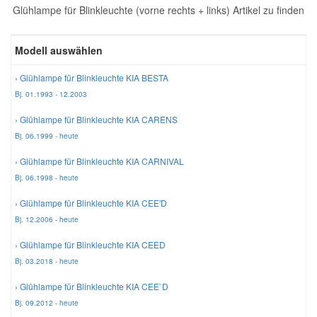
Glühlampe für Blinkleuchte (vorne rechts + links) Artikel zu finden
Reparatur-Zubehör
Schlüsselgehäuse
Daewoo Ersatzteile
Scheibenreinigung
Modell auswählen
Karosserie Werkzeug
Werkstattbedarf
Daihatsu Ersatzteile
Zündanlage und Glühanlage
› Glühlampe für Blinkleuchte KIA BESTA
Bj. 01.1993 - 12.2003
Winter-Autozubehör
Dodge Ersatzteile
› Glühlampe für Blinkleuchte KIA CARENS
Bj. 06.1999 - heute
Honda Ersatzteile
› Glühlampe für Blinkleuchte KIA CARNIVAL
Bj. 06.1998 - heute
Hyundai Ersatzteile
› Glühlampe für Blinkleuchte KIA CEE'D
Bj. 12.2006 - heute
Jeep Ersatzteile
› Glühlampe für Blinkleuchte KIA CEED
Bj. 03.2018 - heute
Kia Ersatzteile
› Glühlampe für Blinkleuchte KIA CEE`D
Bj. 09.2012 - heute
Lancia Ersatzteile