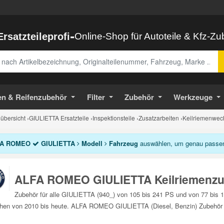
-
Ersatzteileprofi
Online-Shop für Autoteile & Kfz-Z
abe
en & Reifenzubehör
Filter
Zubehör
Werkzeuge
bersicht
›
GIULIETTA Ersatzteile
›
Inspektionsteile
›
Zusatzarbeiten
›
Keilriemenwec
A ROMEO
GIULIETTA
Modell
Fahrzeug
auswählen, um genau passend
ALFA ROMEO GIULIETTA Keilriemenz
Zubehör für alle GIULIETTA (940_) von 105 bis 241 PS und von 77 bis
hen von 2010 bis heute. ALFA ROMEO GIULIETTA (Diesel, Benzin) Zubehör K