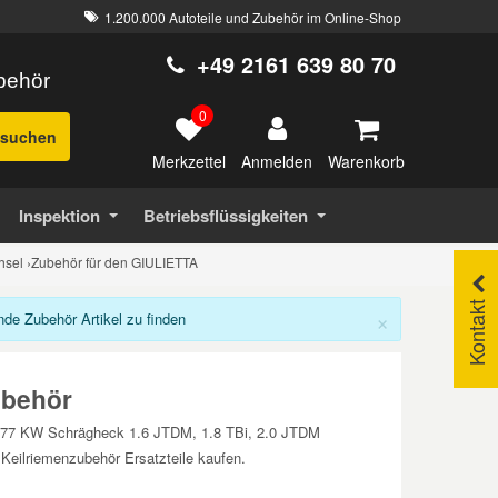
1.200.000 Autoteile und Zubehör im Online-Shop
+49 2161 639 80 70
ubehör
0
suchen
Merkzettel
Warenkorb
Anmelden
Inspektion
Betriebsflüssigkeiten
hsel
›
Zubehör für den GIULIETTA
Kontakt
×
e Zubehör Artikel zu finden
ubehör
 177 KW Schrägheck 1.6 JTDM, 1.8 TBi, 2.0 JTDM
eilriemenzubehör Ersatzteile kaufen.