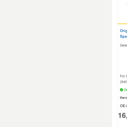
Mazda Ersatzteile
Mercedes Ersatzteile
Ori
Spa
Mini Ersatzteile
Gew
Mitsubishi Ersatzteile
Für 
Nissan Ersatzteile
(940
Or
Porsche Ersatzteile
Hers
OE-
Seat Ersatzteile
16
Skoda Ersatzteile