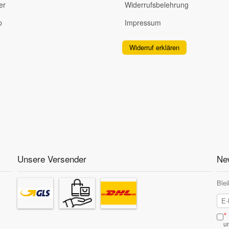
er
Widerrufsbelehrung
p
Impressum
Widerruf erklären
Unsere Versender
New
Blei
*
u