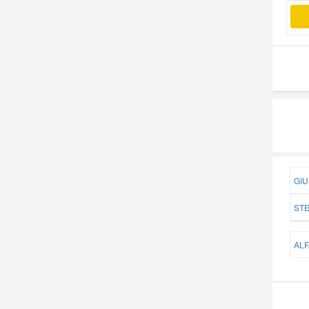
Smart Ersatzteile
Suzuki Ersatzteile
Toyota Ersatzteile
Vauxhall Ersatzteile
GIU
Volvo Ersatzteile
STE
ALF