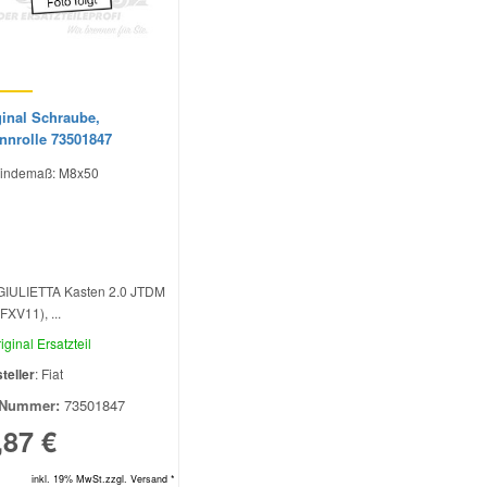
ginal Schraube,
nnrolle 73501847
indemaß: M8x50
GIULIETTA Kasten 2.0 JTDM
FXV11), ...
iginal Ersatzteil
teller
: Fiat
Nummer:
73501847
,87 €
inkl. 19% MwSt.zzgl. Versand *