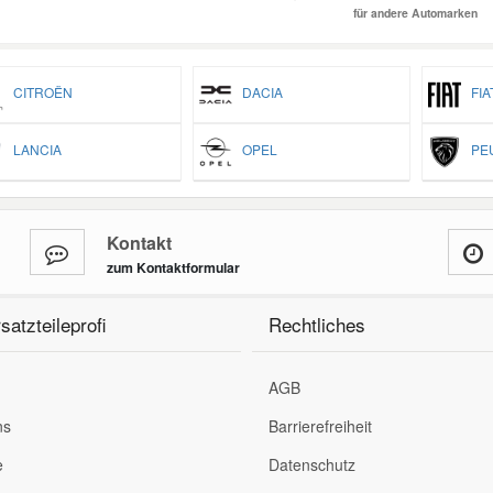
für andere Automarken
CITROËN
DACIA
FIA
LANCIA
OPEL
PEU
Kontakt
zum Kontaktformular
satzteileprofi
Rechtliches
AGB
ns
Barrierefreiheit
e
Datenschutz