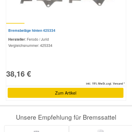
CITROËN
C5 II Break
3.0 V6 (REXFUF)
207
Bremsbeläge hinten 425334
Hersteller
: Ferodo / Jurid
Vergleichsnummer:
425334
38,16 €
inkl. 19% MwSt.zzgl. Versand *
Zum Artikel
Unsere Empfehlung für Bremssattel