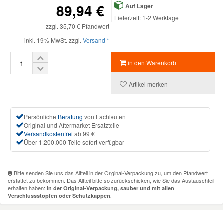
89,94 €
Auf Lager
Reparatur-Zubehör
Schlüsselgehäuse
Daewoo Ersatzteile
Lieferzeit: 1-2 Werktage
Scheibenreinigung
zzgl. 35,70 € Pfandwert
inkl. 19% MwSt. zzgl.
Versand *
Karosserie Werkzeug
Werkstattbedarf
Daihatsu Ersatzteile
Zündanlage und Glühanlage
in den Warenkorb
Winter-Autozubehör
Dodge Ersatzteile
Artikel merken
Honda Ersatzteile
Persönliche
Beratung
von Fachleuten
Original und Aftermarket Ersatzteile
Hyundai Ersatzteile
Versandkostenfrei
ab 99 €
Über 1.200.000 Teile sofort verfügbar
Jeep Ersatzteile
Bitte senden Sie uns das Altteil in der Original-Verpackung zu, um den Pfandwert
erstattet zu bekommen. Das Altteil bitte so zurückschicken, wie Sie das Austauschteil
Kia Ersatzteile
erhalten haben:
in der Original-Verpackung, sauber und mit allen
Verschlussstopfen oder Schutzkappen.
Lancia Ersatzteile