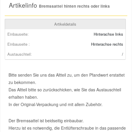
Artikelinfo
Bremssattel hinten rechts oder links
Mazda Ersatzteile
Artikeldetails
Mercedes Ersatzteile
Einbauseite:
Hinterachse links
Einbauseite :
Hinterachse rechts
Mini Ersatzteile
Austauschteil:
/
Mitsubishi Ersatzteile
Bitte senden Sie uns das Altteil zu, um den Pfandwert erstattet
Nissan Ersatzteile
zu bekommen.
Das Altteil bitte so zurückschicken, wie Sie das Austauschteil
Porsche Ersatzteile
erhalten haben.
In der Original-Verpackung und mit allem Zubehör.
Seat Ersatzteile
Der Bremssattel ist beidseitig einbaubar.
Hierzu ist es notwendig, die Entlüfterschraube in das passende
Skoda Ersatzteile