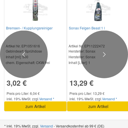
Bremsen- / Kupplungsreiniger
Sonax Felgen Beast 1 l
Artikel Nr. EP1051616
Artikel Nr. EP11222472
Gebindeart:
Sprühdose
Hersteller
: Sonax
Previous
Next
Inhalt [ml]:
500
Hersteller:
Sonax
chem. Eigenschaft:
CKW-frei
Inhalt [Liter]:
1
3,02 €
13,29 €
Preis pro Liter: 6,04 €
Preis pro Liter: 13,29 €
inkl. 19% MwSt. zzgl.
Versand *
inkl. 19% MwSt. zzgl.
Versand *
zum Artikel
zum Artikel
* inkl. 19% MwSt. zzgl.
Versand
- Versandkostenfrei ab 99 € (DE)