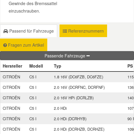
Gewinde des Bremssattel
einzuschrauben.
Smart Ersatzteile
Passend für Fahrzeuge
Referenznummern
Suzuki Ersatzteile
Fragen zum Artikel
Toyota Ersatzteile
Passende Fahrzeuge
Hersteller
Modell
Typ
PS
Vauxhall Ersatzteile
CITROËN
C5 I
1.8 16V (DC6FZB, DC6FZE)
115
Volvo Ersatzteile
CITROËN
C5 I
2.0 16V (DCRFNC, DCRFNF)
136
CITROËN
C5 I
2.0 16V HPi (DCRLZB)
140
CITROËN
C5 I
2.0 HDi
107
CITROËN
C5 I
2.0 HDi (DCRHYB)
90 
CITROËN
C5 I
2.0 HDi (DCRHZB, DCRHZE)
109