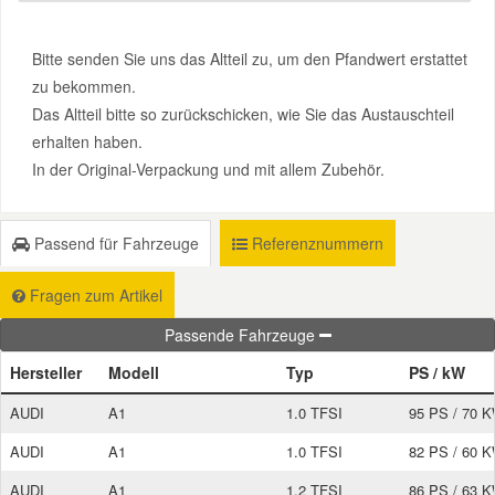
Smart Ersatzteile
Bitte senden Sie uns das Altteil zu, um den Pfandwert erstattet
zu bekommen.
Das Altteil bitte so zurückschicken, wie Sie das Austauschteil
Suzuki Ersatzteile
erhalten haben.
In der Original-Verpackung und mit allem Zubehör.
Toyota Ersatzteile
Passend für Fahrzeuge
Referenznummern
Vauxhall Ersatzteile
Fragen zum Artikel
Volvo Ersatzteile
Passende Fahrzeuge
Hersteller
Modell
Typ
PS / kW
AUDI
A1
1.0 TFSI
95 PS / 70 
AUDI
A1
1.0 TFSI
82 PS / 60 
AUDI
A1
1.2 TFSI
86 PS / 63 