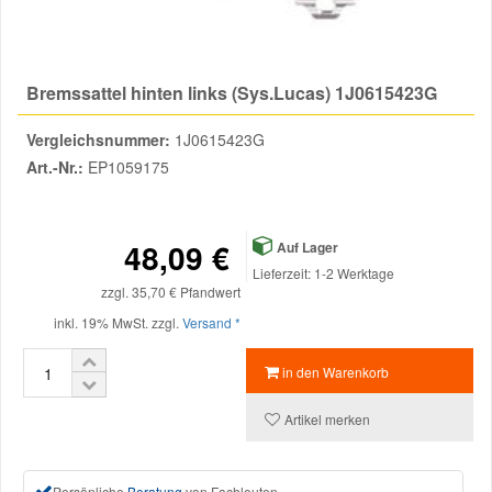
Reparatur-Zubehör
Schlüsselgehäuse
Daewoo Ersatzteile
Scheibenreinigung
Bremssattel hinten links (Sys.Lucas) 1J0615423G
Karosserie Werkzeug
Werkstattbedarf
Daihatsu Ersatzteile
Zündanlage und Glühanlage
Vergleichsnummer:
1J0615423G
Winter-Autozubehör
Dodge Ersatzteile
Art.-Nr.:
EP1059175
Honda Ersatzteile
48,09 €
Auf Lager
Lieferzeit: 1-2 Werktage
Hyundai Ersatzteile
zzgl. 35,70 € Pfandwert
inkl. 19% MwSt. zzgl.
Versand *
Jeep Ersatzteile
in den Warenkorb
Kia Ersatzteile
Artikel merken
Lancia Ersatzteile
Persönliche
Beratung
von Fachleuten