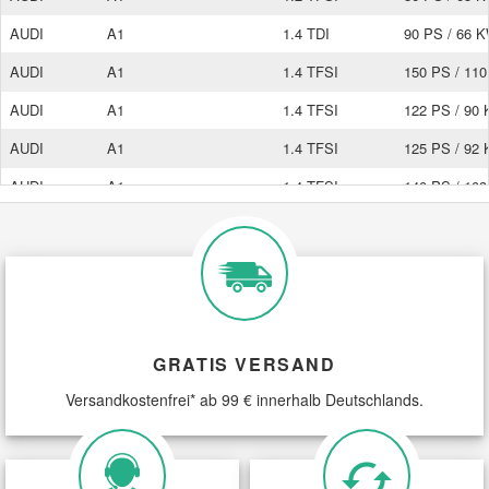
AUDI
A1
1.4 TDI
90 PS / 66 
AUDI
A1
1.4 TFSI
150 PS / 11
AUDI
A1
1.4 TFSI
122 PS / 90
AUDI
A1
1.4 TFSI
125 PS / 92
AUDI
A1
1.4 TFSI
140 PS / 10
AUDI
A1
1.4 TFSI
185 PS / 13
AUDI
A1
1.6 TDI
90 PS / 66 
AUDI
A1
1.6 TDI
115 PS / 85
AUDI
A1
1.6 TDI
105 PS / 77
GRATIS VERSAND
AUDI
A1
1.8 TFSI
192 PS / 14
Versandkostenfrei* ab 99 € innerhalb Deutschlands.
AUDI
A1
2.0 TDI
136 PS / 10
AUDI
A1
2.0 TDI
143 PS / 10