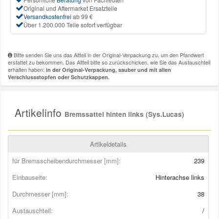
Original und Aftermarket Ersatzteile
Versandkostenfrei
ab 99 €
Mazda Ersatzteile
Über 1.200.000 Teile sofort verfügbar
Mercedes Ersatzteile
Bitte senden Sie uns das Altteil in der Original-Verpackung zu, um den Pfandwert
erstattet zu bekommen. Das Altteil bitte so zurückschicken, wie Sie das Austauschteil
erhalten haben:
in der Original-Verpackung, sauber und mit allen
Mini Ersatzteile
Verschlussstopfen oder Schutzkappen.
Mitsubishi Ersatzteile
Artikelinfo
Bremssattel hinten links (Sys.Lucas)
Nissan Ersatzteile
Artikeldetails
Porsche Ersatzteile
für Bremsscheibendurchmesser [mm]:
239
Einbauseite:
Hinterachse links
Seat Ersatzteile
Durchmesser [mm]:
38
Austauschteil:
/
Skoda Ersatzteile