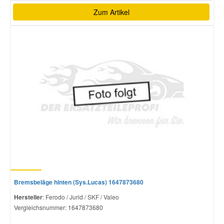
SEAT
CORDOBA
1.4 TDI
70 PS / 51 
Zum Artikel
SEAT
CORDOBA
1.6
101 PS / 74
SEAT
CORDOBA
1.6 16V
105 PS / 77
SEAT
CORDOBA
1.9 SDI
64 PS / 47 
SEAT
CORDOBA
1.9 TDI
131 PS / 96
SEAT
CORDOBA
1.9 TDI
100 PS / 74
SEAT
CORDOBA
2.0
115 PS / 85
SEAT
IBIZA III
1.2
60 PS / 44 
SEAT
IBIZA III
1.2
64 PS / 47 
SEAT
IBIZA III
1.2 12V
70 PS / 51 
Bremsbeläge hinten (Sys.Lucas) 1647873680
SEAT
IBIZA III
1.4 16V
75 PS / 55 
Hersteller
: Ferodo / Jurid / SKF / Valeo
SEAT
IBIZA III
1.4 16V
86 PS / 63 
Vergleichsnummer:
1647873680
SEAT
IBIZA III
1.4 16V
100 PS / 74