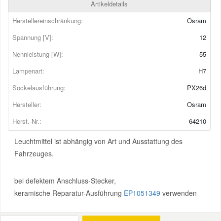
Artikeldetails
Herstellereinschränkung:
Osram
Smart Ersatzteile
Spannung [V]:
12
Suzuki Ersatzteile
Nennleistung [W]:
55
Lampenart:
H7
Toyota Ersatzteile
Sockelausführung:
PX26d
Hersteller:
Osram
Vauxhall Ersatzteile
Herst.-Nr.:
64210
Volvo Ersatzteile
Leuchtmittel ist abhängig von Art und Ausstattung des
Fahrzeuges.
bei defektem Anschluss-Stecker,
keramische Reparatur-Ausführung
EP1051349
verwenden