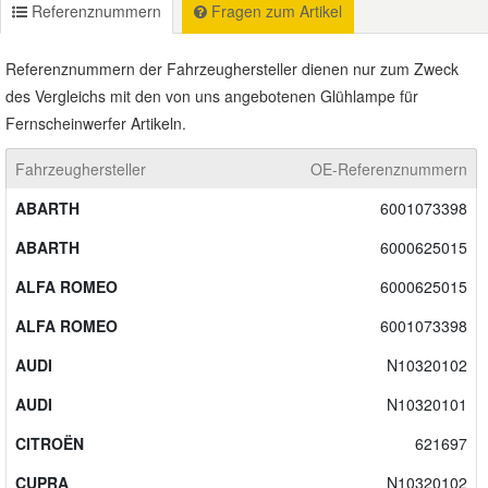
Referenznummern
Fragen zum Artikel
Referenznummern der Fahrzeughersteller dienen nur zum Zweck
des Vergleichs mit den von uns angebotenen Glühlampe für
Fernscheinwerfer Artikeln.
Fahrzeughersteller
OE-Referenznummern
ABARTH
6001073398
ABARTH
6000625015
ALFA ROMEO
6000625015
ALFA ROMEO
6001073398
AUDI
N10320102
AUDI
N10320101
CITROËN
621697
CUPRA
N10320102