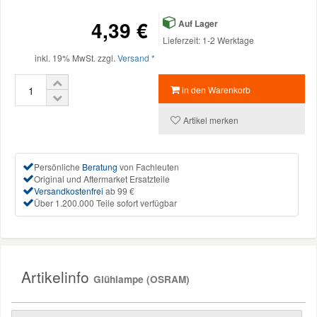
4,39 €
Auf Lager
Mazda Ersatzteile
Lieferzeit: 1-2 Werktage
inkl. 19% MwSt. zzgl.
Versand *
Mercedes Ersatzteile
in den Warenkorb
Mini Ersatzteile
Artikel merken
Mitsubishi Ersatzteile
Persönliche
Beratung
von Fachleuten
Original und Aftermarket Ersatzteile
Versandkostenfrei
ab 99 €
Nissan Ersatzteile
Über 1.200.000 Teile sofort verfügbar
Porsche Ersatzteile
Seat Ersatzteile
Artikelinfo
Glühlampe (OSRAM)
Skoda Ersatzteile