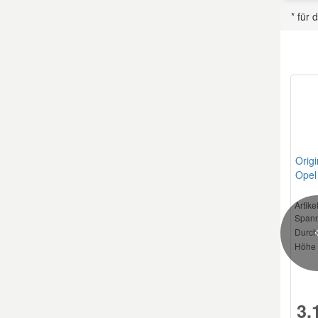
CITRO
* für
Smart Ersatzteile
Suzuki Ersatzteile
CITRO
Toyota Ersatzteile
Vauxhall Ersatzteile
Origi
Opel
CITRO
971
Volvo Ersatzteile
Artik
Spann
Durch
Höhe 
CITRO
3,