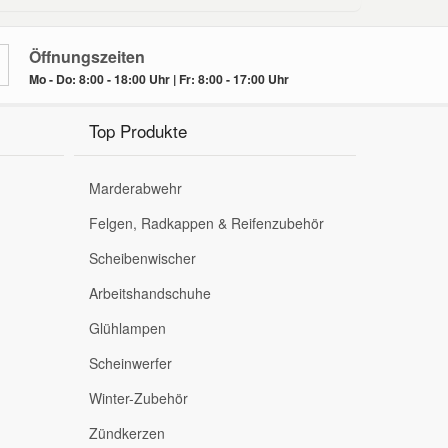
 KW
1997
RHV (DW10TD)
11/01 -
04/02
Öffnungszeiten
Mo - Do: 8:00 - 18:00 Uhr | Fr: 8:00 - 17:00 Uhr
it/ohne Klimaanlage
 KW
1997
RHV (DW10UTD)
04/02 -
Top Produkte
06/06
it/ohne Klimaanlage
Marderabwehr
 KW
1997
Felgen, Radkappen & Reifenzubehör
RHV (DW10UTD)
04/02 -
06/06
Scheibenwischer
Arbeitshandschuhe
it/ohne Klimaanlage
Glühlampen
1997
RHZ (DW10ATED)
03/00 -
10/06
Scheinwerfer
Winter-Zubehör
it/ohne Klimaanlage
Zündkerzen