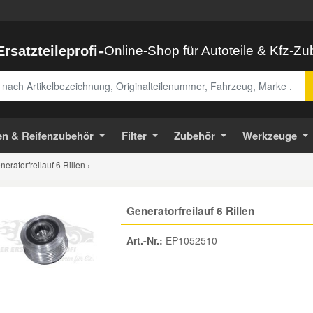
-
Ersatzteileprofi
Online-Shop für Autoteile & Kfz-Z
abe
en & Reifenzubehör
Filter
Zubehör
Werkzeuge
neratorfreilauf 6 Rillen ›
Generatorfreilauf 6 Rillen
Art.-Nr.:
EP1052510