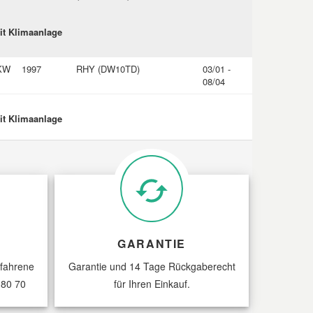
it Klimaanlage
 KW
1997
RHY (DW10TD)
03/01 -
08/04
it Klimaanlage
1997
RHZ (DW10ATED)
03/01 -
08/04
it Klimaanlage
2179
4HX (DW12TED4)
GARANTIE
03/01 -
08/04
rfahrene
Garantie und 14 Tage Rückgaberecht
 80 70
für Ihren Einkauf.