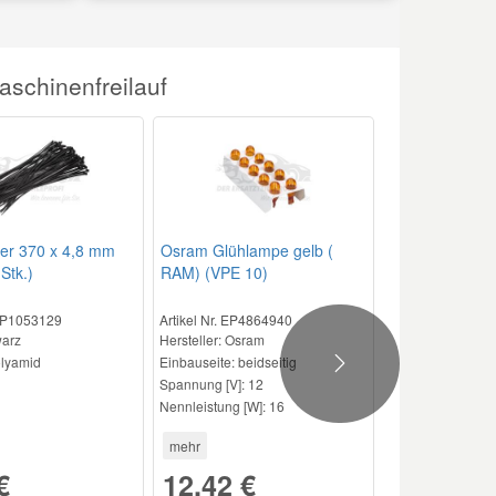
1997
RHZ (DW10ATED)
06/01 -
08/04
aschinenfreilauf
it Klimaanlage
1997
RHS (DW10ATED)
06/01 -
08/04
it Klimaanlage
er 370 x 4,8 mm
Osram Glühlampe gelb (
Stk.)
RAM) (VPE 10)
 KW
1997
RHY (DW10TD)
06/01 -
08/04
 EP1053129
Artikel Nr. EP4864940
arz
Hersteller
: Osram
it Klimaanlage
lyamid
Einbauseite:
beidseitig
Next
Spannung [V]:
12
Nennleistung [W]:
16
2179
4HX (DW12TED4)
06/01 -
08/04
mehr
€
12,42 €