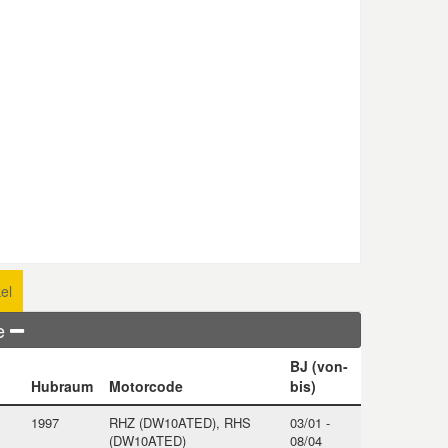
el
ge
BJ (von-
Hubraum
Motorcode
bis)
1997
RHZ (DW10ATED), RHS
03/01 -
(DW10ATED)
08/04