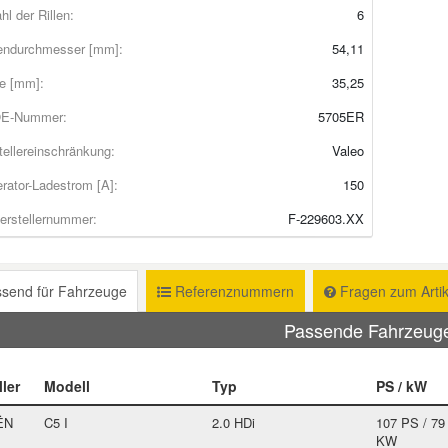
l der Rillen:
6
ndurchmesser [mm]:
54,11
te [mm]:
35,25
OE-Nummer:
5705ER
tellereinschränkung:
Valeo
rator-Ladestrom [A]:
150
Herstellernummer:
F-229603.XX
send für Fahrzeuge
Referenznummern
Fragen zum Artik
Passende Fahrzeu
ller
Modell
Typ
PS / kW
ËN
C5 I
2.0 HDi
107 PS / 79
KW