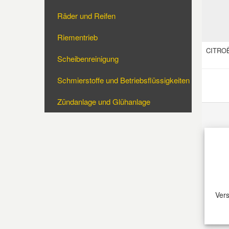
Räder und Reifen
Mazda Ersatzteile
Riementrieb
CITRO
Mercedes Ersatzteile
Scheibenreinigung
Schmierstoffe und Betriebsflüssigkeiten
Mini Ersatzteile
Zündanlage und Glühanlage
Mitsubishi Ersatzteile
CITRO
Nissan Ersatzteile
Porsche Ersatzteile
CITRO
Vers
Seat Ersatzteile
Skoda Ersatzteile