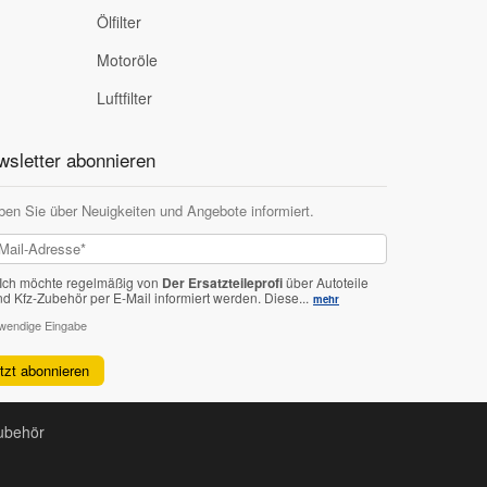
Ölfilter
1997
RHZ (DW10ATED), RHZ
10/01 -
(DW10CTED), RHZ
10/06
Motoröle
(DW10BTED), RHZ
(DW10CTED+), RHZ
Luftfilter
(DW10BTED+)
sletter abonnieren
it/ohne Klimaanlage
ben Sie über Neuigkeiten und Angebote informiert.
 KW
1997
RHZ (DW10ATED)
10/99 -
10/06
Ich möchte regelmäßig von
Der Ersatzteileprofi
über Autoteile
nd Kfz-Zubehör per E-Mail informiert werden.
Diese...
mehr
it/ohne Klimaanlage
twendige Eingabe
etzt abonnieren
 KW
1997
RHY (DW10TD)
03/99 -
04/03
Zubehör
it/ohne Klimaanlage