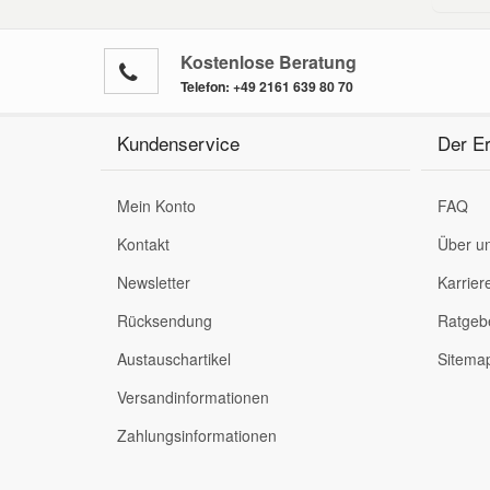
CITRO
Kostenlose Beratung
Telefon:
+49 2161 639 80 70
CITRO
Kundenservice
Der Er
Mein Konto
FAQ
Kontakt
Über u
CITRO
Newsletter
Karrier
Rücksendung
Ratgeb
Austauschartikel
Sitema
CITRO
Versandinformationen
Zahlungsinformationen