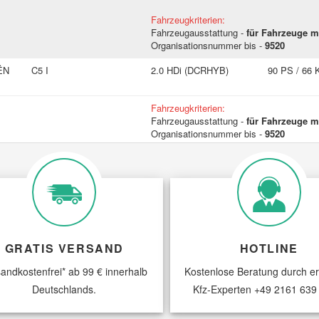
Fahrzeugkriterien:
Fahrzeugausstattung -
für Fahrzeuge m
Organisationsnummer bis -
9520
ËN
C5 I
2.0 HDi (DCRHYB)
90 PS / 66
Fahrzeugkriterien:
Fahrzeugausstattung -
für Fahrzeuge m
Organisationsnummer bis -
9520
ËN
C5 I
2.0 HDi (DCRHZB,
109 PS / 80
DCRHZE)
KW
Fahrzeugkriterien:
Fahrzeugausstattung -
für Fahrzeuge m
Organisationsnummer bis -
9520
ËN
GRATIS VERSAND
C5 I
2.2 HDi (DC4HXB,
HOTLINE
133 PS / 98
DC4HXE)
KW
andkostenfrei* ab 99 € innerhalb
Kostenlose Beratung durch e
Fahrzeugkriterien:
Deutschlands.
Kfz-Experten
+49 2161 639
Organisationsnummer bis -
9519