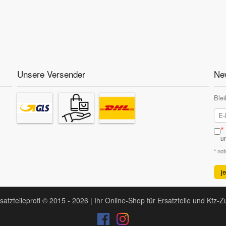
ËN
JUMPY Kasten
2.0 HDi 110
109 PS / 80
KW
Fahrzeugkriterien:
Unsere Versender
New
Fahrzeugausstattung -
für Fahrzeuge m
Motorcode -
RHZ
nicht für Motorcode -
RHW
Blei
ËN
JUMPY
2.0 HDi 95
94 PS / 69
Pritsche/Fahrgestell
*
Fahrzeugkriterien:
u
Fahrzeugausstattung -
für Fahrzeuge m
* no
Motorcode -
RHZ
nicht für Motorcode -
RHW
j
ËN
XANTIA
2.0 HDI 90
90 PS / 66
satzteileprofi © 2015 - 2026 | Ihr Online-Shop für Ersatzteile und Kfz-
Fahrzeugkriterien:
Fahrzeugausstattung -
für Fahrzeuge m