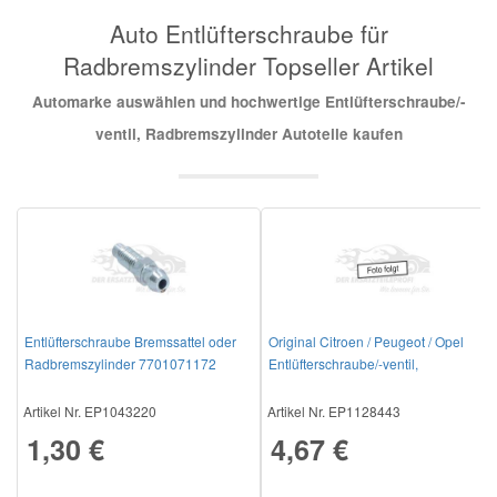
Auto Entlüfterschraube für
Mazda Ersatzteile
Radbremszylinder Topseller Artikel
Automarke auswählen und hochwertige Entlüfterschraube/-
Mercedes Ersatzteile
ventil, Radbremszylinder Autoteile kaufen
Mini Ersatzteile
Mitsubishi Ersatzteile
Nissan Ersatzteile
Entlüfterschraube Bremssattel oder
Original Citroen / Peugeot / Opel
Radbremszylinder 7701071172
Entlüfterschraube/-ventil,
Porsche Ersatzteile
Radbremszylinder 442839
Artikel Nr. EP1043220
Artikel Nr. EP1128443
Seat Ersatzteile
1,30 €
4,67 €
Skoda Ersatzteile