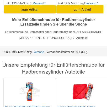
inkl. 19% MwSt. zzgl.
Versand *
inkl. 19% MwSt. zzgl.
Versand *
zum Artikel
zum Artikel
Smart Ersatzteile
Mehr Entlüfterschraube für Radbremszylinder
Ersatzteile finden Sie über die Suche
Suzuki Ersatzteile
Entlüfterschraube Bremssattel oder Radbremszylinder, ABLASSCHRAUBE
MIT KAPPE, ENTLUEFTUNGSSCHRAUBE Autoteile
Toyota Ersatzteile
* inkl. 19% MwSt. zzgl.
Versand
- Versandkostenfrei ab 99 € (DE)
Vauxhall Ersatzteile
Unsere Empfehlung für Entlüfterschraube für
Volvo Ersatzteile
Radbremszylinder Autoteile
Sonax XTREME XTREME Ceramic
Sonax Microfasertuch Außen