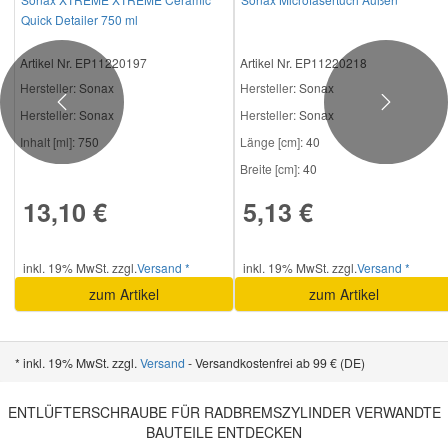
Quick Detailer 750 ml
Artikel Nr. EP11220197
Artikel Nr. EP11220218
Hersteller
: Sonax
Hersteller
: Sonax
Previous
Next
Hersteller:
Sonax
Hersteller:
Sonax
Inhalt [ml]:
750
Länge [cm]:
40
Breite [cm]:
40
13,10 €
5,13 €
inkl. 19% MwSt. zzgl.
Versand *
inkl. 19% MwSt. zzgl.
Versand *
zum Artikel
zum Artikel
* inkl. 19% MwSt. zzgl.
Versand
- Versandkostenfrei ab 99 € (DE)
ENTLÜFTERSCHRAUBE FÜR RADBREMSZYLINDER VERWANDTE
BAUTEILE ENTDECKEN