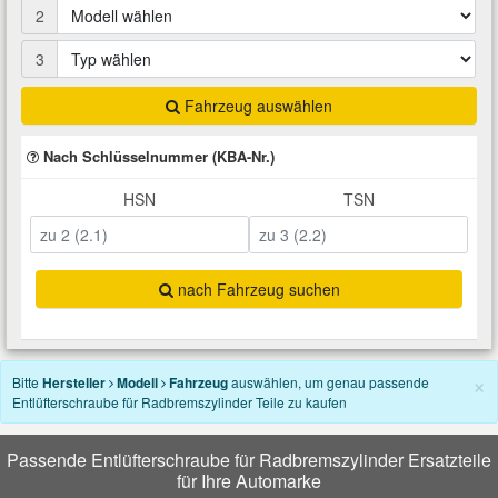
2
Total Motoröle
Druckluft Werkzeuge
Glühlampen
Montage
VW Ersatzteile
Heizung und Klimaanlage
3
Fahrwerk Werkzeuge
Kfz-Pflege
Reiniger
Abarth Ersatzteile
Kraftstoffsystem
Fahrzeug auswählen
Halterung Abgasstrang
Kofferraumwanne
Rostlöser
Kühlung
Nach Schlüsselnummer (KBA-Nr.)
Alfa Romeo Ersatzteile
HSN
TSN
Lenkung
Handwerkzeuge
Ladetechnik für Elektroautos
Scheibenkleber
Audi Ersatzteile
Motor
Kfz Spezialwerkzeuge
Marderschutz
Schmiermittel
BMW Ersatzteile
nach Fahrzeug suchen
Innenausstattung
Leitungsverbinder
Nachrüstwischer
Chevrolet Ersatzteile
×
Karosserieteile
Bitte
Hersteller
Modell
Fahrzeug
auswählen, um genau passende
Entlüfterschraube für Radbremszylinder Teile zu kaufen
Motortechnik Werkzeuge
Pannenhilfe
Chrysler Ersatzteile
Räder und Reifen
Passende Entlüfterschraube für Radbremszylinder Ersatzteile
Prüf- und Messwerkzeuge
Reifen Zubehör
Cupra Ersatzteile
für Ihre Automarke
Riementrieb