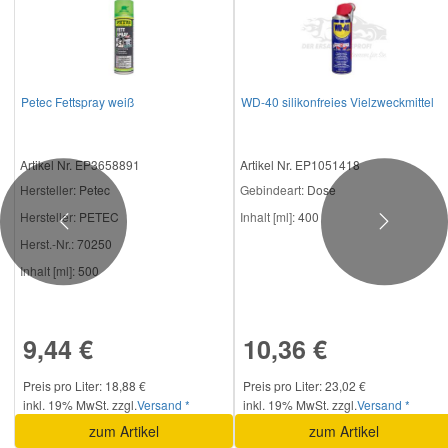
Petec Fettspray weiß
WD-40 silikonfreies Vielzweckmittel
Artikel Nr. EP3658891
Artikel Nr. EP1051418
Hersteller
: Petec
Gebindeart:
Dose
Hersteller:
PETEC
Inhalt [ml]:
400
Previous
Next
Herst.-Nr.:
70250
Inhalt [ml]:
500
9,44 €
10,36 €
Preis pro Liter: 18,88 €
Preis pro Liter: 23,02 €
inkl. 19% MwSt. zzgl.
Versand *
inkl. 19% MwSt. zzgl.
Versand *
zum Artikel
zum Artikel