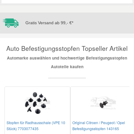
Mazda Ersatzteile
Gratis Versand ab 99,- €*
Mercedes Ersatzteile
Auto Befestigungsstopfen Topseller Artikel
Mini Ersatzteile
Automarke auswählen und hochwertige Befestigungsstopfen
Mitsubishi Ersatzteile
Autoteile kaufen
Nissan Ersatzteile
Porsche Ersatzteile
Seat Ersatzteile
Stopfen für Radhausschale (VPE 10
Original Citroen / Peugeot / Opel
Stück) 7703077435
Befestigungsstopfen 143165
Skoda Ersatzteile