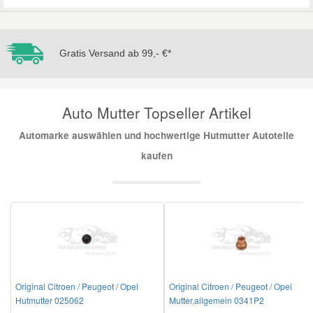
Mazda Ersatzteile
Gratis Versand ab 99,- €*
Mercedes Ersatzteile
Auto Mutter Topseller Artikel
Mini Ersatzteile
Automarke auswählen und hochwertige Hutmutter Autoteile
Mitsubishi Ersatzteile
kaufen
Nissan Ersatzteile
Porsche Ersatzteile
Seat Ersatzteile
Original Citroen / Peugeot / Opel
Original Citroen / Peugeot / Opel
Hutmutter 025062
Mutter,allgemein 0341P2
Skoda Ersatzteile