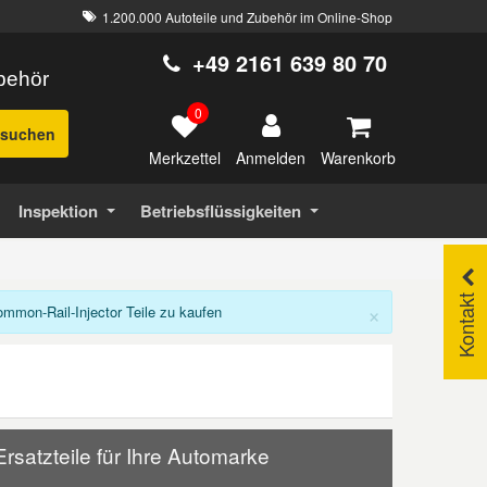
1.200.000 Autoteile und Zubehör im Online-Shop
+49 2161 639 80 70
ubehör
0
suchen
Merkzettel
Warenkorb
Anmelden
Inspektion
Betriebsflüssigkeiten
Kontakt
×
mon-Rail-Injector Teile zu kaufen
satzteile für Ihre Automarke