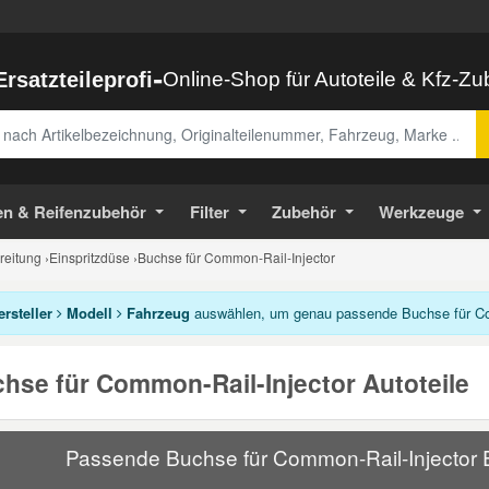
-
Ersatzteileprofi
Online-Shop für Autoteile & Kfz-Z
abe
en & Reifenzubehör
Filter
Zubehör
Werkzeuge
ereitung
›
Einspritzdüse
›
Buchse für Common-Rail-Injector
ersteller
Modell
Fahrzeug
auswählen, um genau passende Buchse für Com
hse für Common-Rail-Injector Autoteile
Passende Buchse für Common-Rail-Injector Er