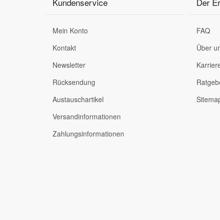
Kundenservice
Der Er
Mazda Ersatzteile
Mein Konto
FAQ
Kontakt
Über u
Mercedes Ersatzteile
Newsletter
Karrier
Mini Ersatzteile
Rücksendung
Ratgeb
Austauschartikel
Sitema
Mitsubishi Ersatzteile
Versandinformationen
Nissan Ersatzteile
Zahlungsinformationen
Porsche Ersatzteile
Seat Ersatzteile
Skoda Ersatzteile