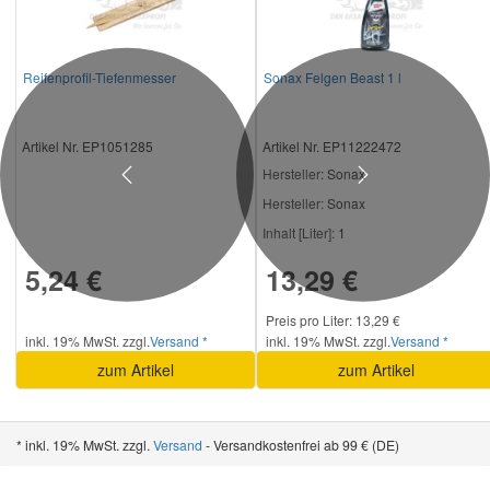
Reifenprofil-Tiefenmesser
Sonax Felgen Beast 1 l
Artikel Nr. EP1051285
Artikel Nr. EP11222472
Hersteller
: Sonax
Previous
Next
Hersteller:
Sonax
Inhalt [Liter]:
1
5,24 €
13,29 €
Preis pro Liter: 13,29 €
inkl. 19% MwSt. zzgl.
Versand *
inkl. 19% MwSt. zzgl.
Versand *
zum Artikel
zum Artikel
* inkl. 19% MwSt. zzgl.
Versand
- Versandkostenfrei ab 99 € (DE)