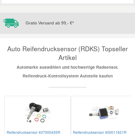
Mazda Ersatzteile
Gratis Versand ab 99,- €*
Mercedes Ersatzteile
Auto Reifendrucksensor (RDKS) Topseller
Mini Ersatzteile
Artikel
Mitsubishi Ersatzteile
Automarke auswählen und hochwertige Radsensor,
Reifendruck-Kontrollsystem Autoteile kaufen
Nissan Ersatzteile
Porsche Ersatzteile
Seat Ersatzteile
Reifendrucksensor 407000435R
Reifendrucksensor 400011621R
Skoda Ersatzteile