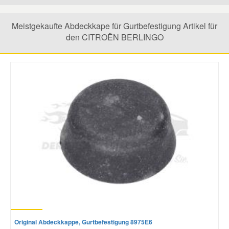
Mazda Ersatzteile
Meistgekaufte Abdeckkape für Gurtbefestigung Artikel für
den CITROËN BERLINGO
Mercedes Ersatzteile
Mini Ersatzteile
Mitsubishi Ersatzteile
Nissan Ersatzteile
Porsche Ersatzteile
Seat Ersatzteile
Original Abdeckkappe, Gurtbefestigung 8975E6
Skoda Ersatzteile