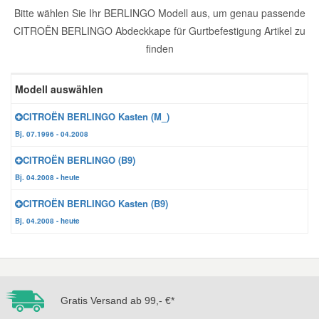
Bitte wählen Sie Ihr BERLINGO Modell aus, um genau passende
Reparatur-Zubehör
Schlüsselgehäuse
Daewoo Ersatzteile
CITROËN BERLINGO Abdeckkape für Gurtbefestigung Artikel zu
Scheibenreinigung
finden
Karosserie Werkzeug
Werkstattbedarf
Daihatsu Ersatzteile
Zündanlage und Glühanlage
Modell auswählen
Winter-Autozubehör
Dodge Ersatzteile
CITROËN BERLINGO Kasten (M_)
Bj. 07.1996 - 04.2008
Honda Ersatzteile
CITROËN BERLINGO (B9)
Bj. 04.2008 - heute
Hyundai Ersatzteile
CITROËN BERLINGO Kasten (B9)
Bj. 04.2008 - heute
Jeep Ersatzteile
Kia Ersatzteile
Gratis Versand ab 99,- €*
Lancia Ersatzteile