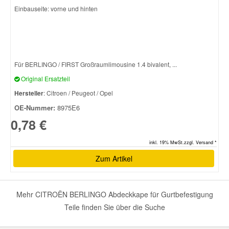
Einbauseite: vorne und hinten
Smart Ersatzteile
Suzuki Ersatzteile
Für BERLINGO / FIRST Großraumlimousine 1.4 bivalent, ...
Original Ersatzteil
Toyota Ersatzteile
Hersteller
: Citroen / Peugeot / Opel
OE-Nummer:
8975E6
Vauxhall Ersatzteile
0,78 €
Volvo Ersatzteile
inkl. 19% MwSt.zzgl. Versand *
Zum Artikel
Mehr CITROËN BERLINGO Abdeckkape für Gurtbefestigung
Teile finden Sie über die Suche