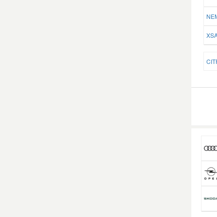
NEM
XSA
CIT