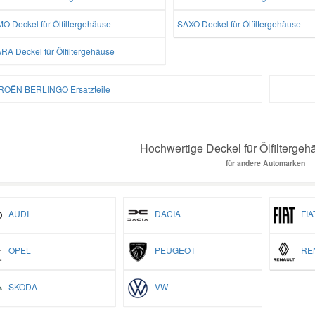
O Deckel für Ölfiltergehäuse
SAXO Deckel für Ölfiltergehäuse
RA Deckel für Ölfiltergehäuse
ROËN BERLINGO Ersatzteile
Hochwertige Deckel für Ölfiltergeh
für andere Automarken
AUDI
DACIA
FIA
OPEL
PEUGEOT
REN
SKODA
VW