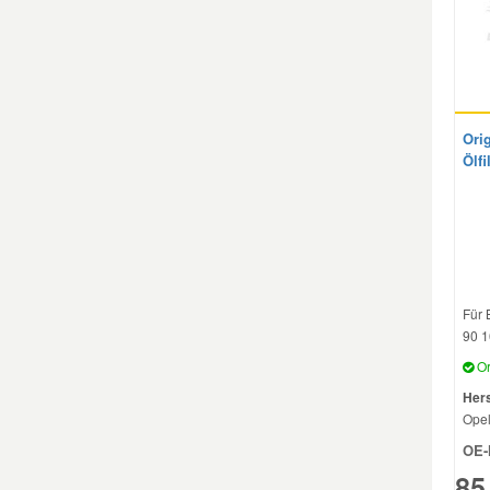
Smart Ersatzteile
Suzuki Ersatzteile
Orig
Ölf
Toyota Ersatzteile
Vauxhall Ersatzteile
Volvo Ersatzteile
Für 
90 1
Or
Hers
Ope
OE-
85