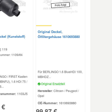
Original Deckel,
eckel (Kunststoff)
Ölfiltergehäuse 1610693880
: 119
elnummer: 1109AN
Für BERLINGO 1.6 BlueHDi 100,
NGO / FIRST Kasten
MBHDZ...
BNFU), 1.6 HDi 75 /
Original Ersatzteil
...
Hersteller
: Citroen / Peugeot /
hsnummer:
1103J5
Opel
OE-Nummer:
1610693880
 €
99,87 €