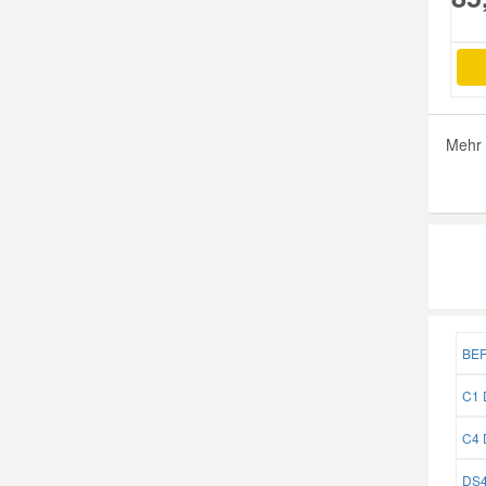
Mehr 
BER
C1 D
C4 D
DS4 