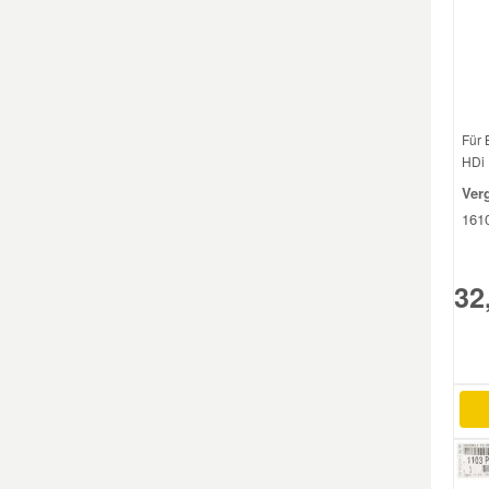
Mazda Ersatzteile
Mercedes Ersatzteile
Für 
HDi 
Mini Ersatzteile
Ver
161
Mitsubishi Ersatzteile
32
Nissan Ersatzteile
Porsche Ersatzteile
Seat Ersatzteile
Skoda Ersatzteile