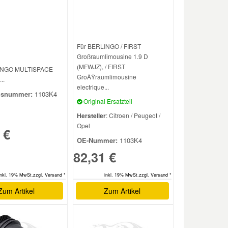
Für BERLINGO / FIRST
Großraumlimousine 1.9 D
(MFWJZ), / FIRST
INGO MULTISPACE
GroÃŸraumlimousine
..
electrique...
hsnummer:
1103K4
Original Ersatzteil
Hersteller
: Citroen / Peugeot /
Opel
 €
OE-Nummer:
1103K4
82,31 €
inkl. 19% MwSt.zzgl. Versand *
inkl. 19% MwSt.zzgl. Versand *
Zum Artikel
Zum Artikel