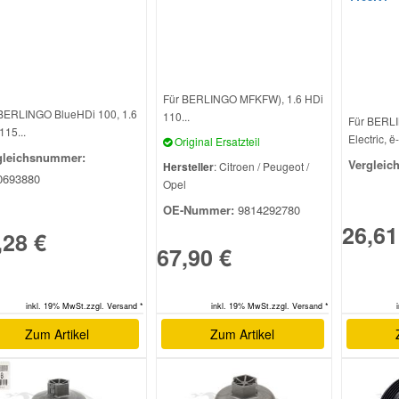
Für BERLINGO MFKFW), 1.6 HDi
BERLINGO BlueHDi 100, 1.6
110...
Für BERL
115...
Electric, ë-.
Original Ersatzteil
gleichsnummer:
Vergleic
Hersteller
: Citroen / Peugeot /
0693880
Opel
OE-Nummer:
9814292780
26,61
,28 €
67,90 €
inkl. 19% MwSt.zzgl. Versand *
inkl. 19% MwSt.zzgl. Versand *
Zum Artikel
Zum Artikel