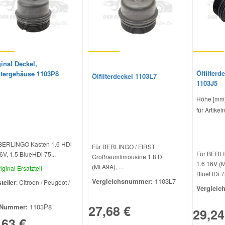
inal Deckel,
Ölfilterd
iltergehäuse 1103P8
Ölfilterdeckel 1103L7
1103J5
Höhe [mm]
für Artik
BERLINGO Kasten 1.6 HDi
Für BERLINGO / FIRST
Für BERLI
6V, 1.5 BlueHDi 75...
Großraumlimousine 1.8 D
1.6 16V (M
(MFA9A), ...
iginal Ersatzteil
BlueHDi 75
Vergleichsnummer:
1103L7
teller
: Citroen / Peugeot /
Vergleic
l
27,68 €
Nummer:
1103P8
29,24
,63 €