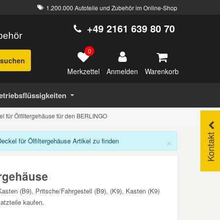
1.200.000 Autoteile und Zubehör im Online-Shop
+49 2161 639 80 70
ubehör
0
suchen
Merkzettel
Warenkorb
Anmelden
etriebsflüssigkeiten
l für Ölfiltergehäuse für den BERLINGO
Kontakt
×
el für Ölfiltergehäuse Artikel zu finden
ergehäuse
asten (B9), Pritsche/Fahrgestell (B9), (K9), Kasten (K9)
tzteile kaufen.