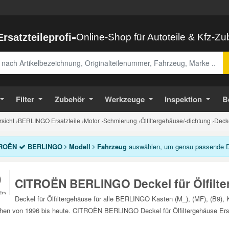
-
Ersatzteileprofi
Online-Shop für Autoteile & Kfz-Z
abe
Filter
Zubehör
Werkzeuge
Inspektion
B
sicht
›
BERLINGO Ersatzteile
›
Motor
›
Schmierung
›
Ölfiltergehäuse/-dichtung
›
Decke
ROËN
BERLINGO
Modell
Fahrzeug
auswählen, um genau passende Deck
CITROËN BERLINGO Deckel für Ölfilt
Deckel für Ölfiltergehäuse für alle BERLINGO Kasten (M_), (MF), (B9), K
hen von 1996 bis heute. CITROËN BERLINGO Deckel für Ölfiltergehäuse Ersa