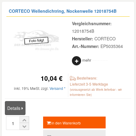
CORTECO Wellendichtring, Nockenwelle
12018754B
Vergleichsnummer:
12018754B
Hersteller:
CORTECO
Art.-Nummer:
EP5035364
mehr
10,04 €
Bestellware:
Lieferzeit 3-5 Werktage
inkl. 19% MwSt. zzgl.
Versand *
(vorausgesetzt ab Werk lieferbar - wir
informieren Sie)
Details
in den Warenkorb