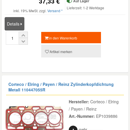
37,33 €
Auf Lager
Lieferzeit: 1-2 Werktage
inkl. 19% MwSt. zzgl.
Versand *
Details
in den Warenkorb
Artikel merken
Corteco / Elring / Payen / Reinz Zylinderkopfdichtung
Metall
110447055R
Hersteller:
Corteco / Elring
/ Payen / Reinz
Art.-Nummer:
EP1039886
mehr