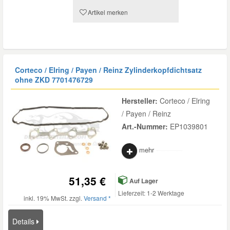
Artikel merken
Mazda Ersatzteile
Mercedes Ersatzteile
Corteco / Elring / Payen / Reinz Zylinderkopfdichtsatz
ohne ZKD
7701476729
Mini Ersatzteile
Hersteller:
Corteco / Elring
Mitsubishi Ersatzteile
/ Payen / Reinz
Art.-Nummer:
EP1039801
Nissan Ersatzteile
mehr
Porsche Ersatzteile
51,35 €
Auf Lager
Lieferzeit: 1-2 Werktage
Seat Ersatzteile
inkl. 19% MwSt. zzgl.
Versand *
Details
Skoda Ersatzteile