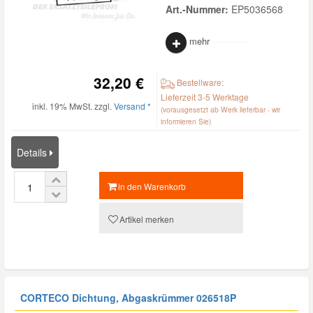
Art.-Nummer:
EP5036568
mehr
32,20 €
Bestellware:
Lieferzeit 3-5 Werktage
inkl. 19% MwSt. zzgl.
Versand *
(vorausgesetzt ab Werk lieferbar - wir
informieren Sie)
Details
in den Warenkorb
Artikel merken
CORTECO Dichtung, Abgaskrümmer
026518P