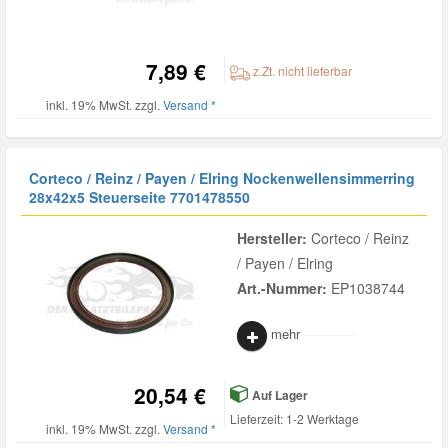
7,89 €
z.Zt. nicht lieferbar
inkl. 19% MwSt. zzgl.
Versand *
Corteco / Reinz / Payen / Elring Nockenwellensimmerring
28x42x5 Steuerseite
7701478550
Hersteller:
Corteco / Reinz
/ Payen / Elring
Art.-Nummer:
EP1038744
mehr
20,54 €
Auf Lager
Lieferzeit: 1-2 Werktage
inkl. 19% MwSt. zzgl.
Versand *