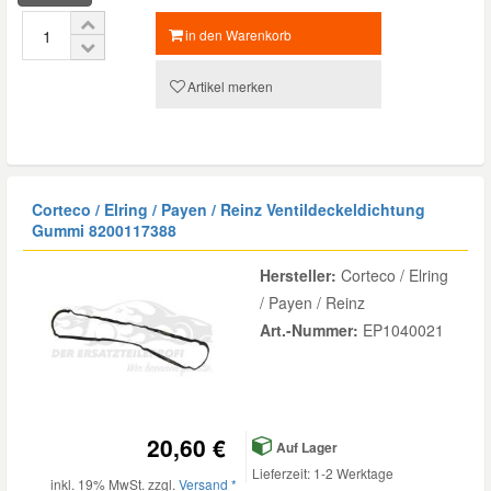
in den Warenkorb
Smart Ersatzteile
Artikel merken
Suzuki Ersatzteile
Toyota Ersatzteile
Corteco / Elring / Payen / Reinz Ventildeckeldichtung
Gummi
8200117388
Vauxhall Ersatzteile
Hersteller:
Corteco / Elring
/ Payen / Reinz
Volvo Ersatzteile
Art.-Nummer:
EP1040021
20,60 €
Auf Lager
Lieferzeit: 1-2 Werktage
inkl. 19% MwSt. zzgl.
Versand *