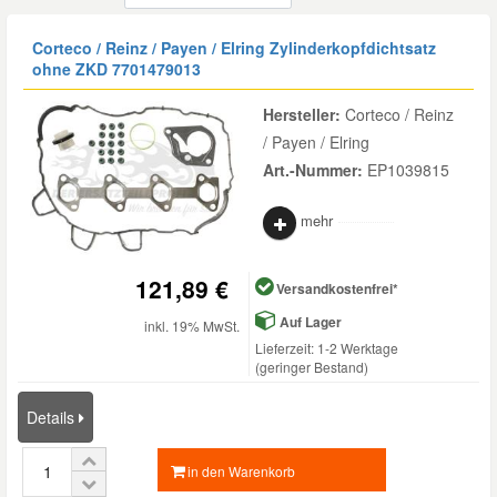
Reparatur-Zubehör
Schlüsselgehäuse
Daewoo Ersatzteile
Corteco / Reinz / Payen / Elring Zylinderkopfdichtsatz
Scheibenreinigung
ohne ZKD
7701479013
Karosserie Werkzeug
Werkstattbedarf
Daihatsu Ersatzteile
Zündanlage und Glühanlage
Hersteller:
Corteco / Reinz
/ Payen / Elring
Winter-Autozubehör
Dodge Ersatzteile
Art.-Nummer:
EP1039815
mehr
Honda Ersatzteile
121,89 €
Versandkostenfrei*
Hyundai Ersatzteile
Auf Lager
inkl. 19% MwSt.
Lieferzeit: 1-2 Werktage
Jeep Ersatzteile
(geringer Bestand)
Details
Kia Ersatzteile
in den Warenkorb
Lancia Ersatzteile