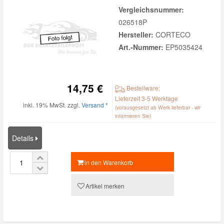
Vergleichsnummer:
026518P
Hersteller:
CORTECO
Art.-Nummer:
EP5035424
14,75 €
Bestellware:
Lieferzeit 3-5 Werktage
inkl. 19% MwSt. zzgl.
Versand *
(vorausgesetzt ab Werk lieferbar - wir
informieren Sie)
Details
in den Warenkorb
Artikel merken