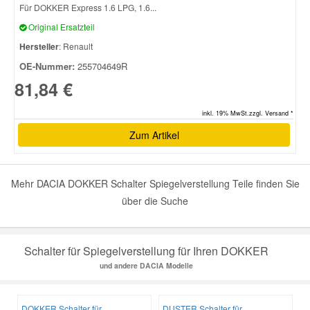
Für DOKKER Express 1.6 LPG, 1.6...
Original Ersatzteil
Smart Ersatzteile
Hersteller
: Renault
OE-Nummer:
255704649R
Suzuki Ersatzteile
81,84 €
Toyota Ersatzteile
inkl. 19% MwSt.zzgl. Versand *
Zum Artikel
Vauxhall Ersatzteile
Mehr DACIA DOKKER Schalter Spiegelverstellung Teile finden Sie
Volvo Ersatzteile
über die Suche
Schalter für Spiegelverstellung für Ihren DOKKER
und andere DACIA Modelle
DOKKER Schalter für
DUSTER Schalter für