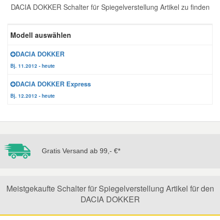
DACIA DOKKER Schalter für Spiegelverstellung Artikel zu finden
Reparatur-Zubehör
Schlüsselgehäuse
Daewoo Ersatzteile
Scheibenreinigung
Modell auswählen
Karosserie Werkzeug
Werkstattbedarf
Daihatsu Ersatzteile
Zündanlage und Glühanlage
DACIA DOKKER
Bj. 11.2012 - heute
Winter-Autozubehör
Dodge Ersatzteile
DACIA DOKKER Express
Bj. 12.2012 - heute
Honda Ersatzteile
Hyundai Ersatzteile
Gratis Versand ab 99,- €*
Jeep Ersatzteile
Kia Ersatzteile
Meistgekaufte Schalter für Spiegelverstellung Artikel für den
DACIA DOKKER
Lancia Ersatzteile