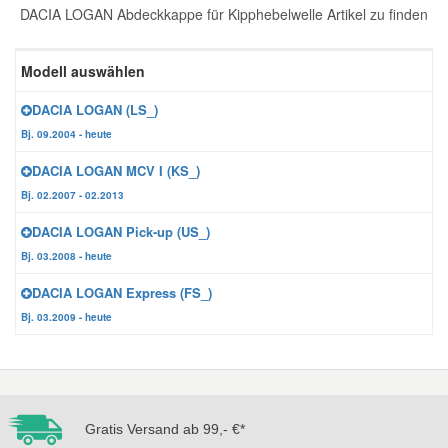
DACIA LOGAN Abdeckkappe für Kipphebelwelle Artikel zu finden
Reparatur-Zubehör
Schlüsselgehäuse
Daewoo Ersatzteile
Scheibenreinigung
Modell auswählen
Karosserie Werkzeug
Werkstattbedarf
Daihatsu Ersatzteile
Zündanlage und Glühanlage
DACIA LOGAN (LS_)
Bj. 09.2004 - heute
Winter-Autozubehör
Dodge Ersatzteile
DACIA LOGAN MCV I (KS_)
Bj. 02.2007 - 02.2013
Honda Ersatzteile
DACIA LOGAN Pick-up (US_)
Bj. 03.2008 - heute
Hyundai Ersatzteile
DACIA LOGAN Express (FS_)
Bj. 03.2009 - heute
Jeep Ersatzteile
Kia Ersatzteile
Gratis Versand ab 99,- €*
Lancia Ersatzteile