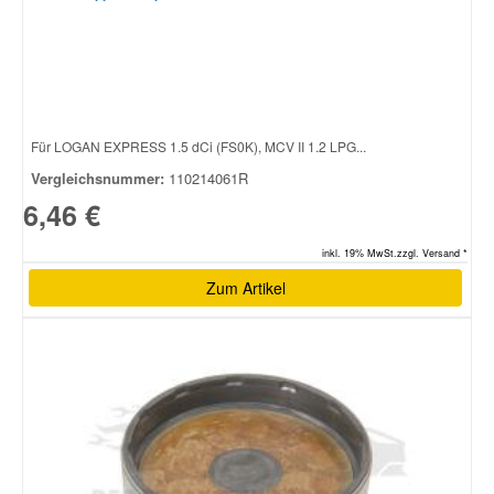
Smart Ersatzteile
Suzuki Ersatzteile
Für LOGAN EXPRESS 1.5 dCi (FS0K), MCV II 1.2 LPG...
Vergleichsnummer:
110214061R
Toyota Ersatzteile
6,46 €
Vauxhall Ersatzteile
inkl. 19% MwSt.zzgl. Versand *
Zum Artikel
Volvo Ersatzteile