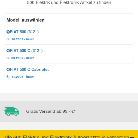
500 Elektrik und Elektronik Artikel zu finden
Reparatur-Zubehör
Schlüsselgehäuse
Daewoo Ersatzteile
Scheibenreinigung
Modell auswählen
Karosserie Werkzeug
Werkstattbedarf
Daihatsu Ersatzteile
Zündanlage und Glühanlage
FIAT 500 (312_)
Bj. 10.2007 - heute
Winter-Autozubehör
Dodge Ersatzteile
FIAT 500 C (312_)
Bj. 09.2009 - heute
Honda Ersatzteile
FIAT 500 C Cabriolet
Bj. 11.2025 - heute
Hyundai Ersatzteile
Jeep Ersatzteile
Gratis Versand ab 99,- €*
Kia Ersatzteile
Lancia Ersatzteile
alle 500 Elektrik und Elektronik Autoersatzteile
verbergen