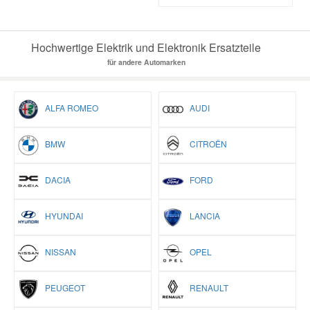
Hochwertige Elektrik und Elektronik Ersatzteile
für andere Automarken
ALFA ROMEO
AUDI
BMW
CITROËN
DACIA
FORD
HYUNDAI
LANCIA
NISSAN
OPEL
PEUGEOT
RENAULT