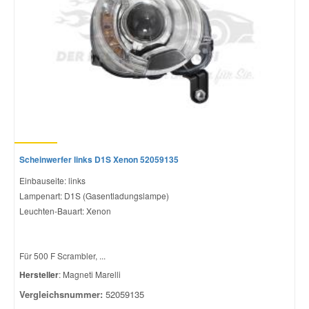
Scheinwerfer links D1S Xenon 52059135
Einbauseite: links
Lampenart: D1S (Gasentladungslampe)
Leuchten-Bauart: Xenon
Für 500 F Scrambler, ...
Hersteller
: Magneti Marelli
Vergleichsnummer:
52059135