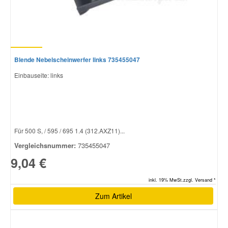
Blende Nebelscheinwerfer links 735455047
Einbauseite: links
Für 500 S, / 595 / 695 1.4 (312.AXZ11)...
Vergleichsnummer:
735455047
9,04 €
inkl. 19% MwSt.zzgl. Versand *
Zum Artikel