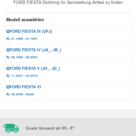
FORD FIESTA Dichtring für Servoleitung Artikel zu finden
Reparatur-Zubehör
Schlüsselgehäuse
Daewoo Ersatzteile
Scheibenreinigung
Modell auswählen
Karosserie Werkzeug
Werkstattbedarf
Daihatsu Ersatzteile
Zündanlage und Glühanlage
FORD FIESTA III (GFJ)
Bj. 01.1989 - 01.1997
Winter-Autozubehör
Dodge Ersatzteile
FORD FIESTA IV (JA_, JB_)
Bj. 08.1995 - 09.2002
Honda Ersatzteile
FORD FIESTA V (JH_, JD_)
Bj. 11.2001 - 03.2010
Hyundai Ersatzteile
FORD FIESTA VI
Bj. 06.2008 - heute
Jeep Ersatzteile
Kia Ersatzteile
Gratis Versand ab 99,- €*
Lancia Ersatzteile