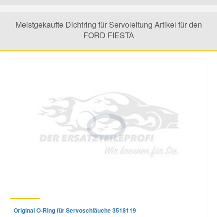
Mazda Ersatzteile
Meistgekaufte Dichtring für Servoleitung Artikel für den
FORD FIESTA
Mercedes Ersatzteile
Mini Ersatzteile
Mitsubishi Ersatzteile
Nissan Ersatzteile
Porsche Ersatzteile
Seat Ersatzteile
Original O-Ring für Servoschläuche 3518119
Skoda Ersatzteile