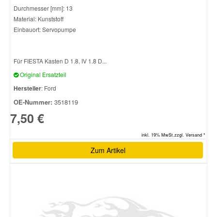
Durchmesser [mm]: 13
Material: Kunststoff
Smart Ersatzteile
Einbauort: Servopumpe
Suzuki Ersatzteile
Für FIESTA Kasten D 1.8, IV 1.8 D...
Original Ersatzteil
Toyota Ersatzteile
Hersteller
: Ford
OE-Nummer:
3518119
Vauxhall Ersatzteile
7,50 €
Volvo Ersatzteile
inkl. 19% MwSt.zzgl. Versand *
Zum Artikel