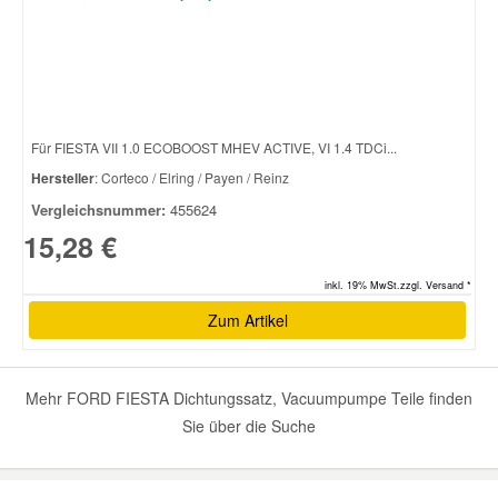
Smart Ersatzteile
Suzuki Ersatzteile
Für FIESTA VII 1.0 ECOBOOST MHEV ACTIVE, VI 1.4 TDCi...
Hersteller
: Corteco / Elring / Payen / Reinz
Toyota Ersatzteile
Vergleichsnummer:
455624
15,28 €
Vauxhall Ersatzteile
inkl. 19% MwSt.zzgl. Versand *
Volvo Ersatzteile
Zum Artikel
Mehr FORD FIESTA Dichtungssatz, Vacuumpumpe Teile finden
Sie über die Suche