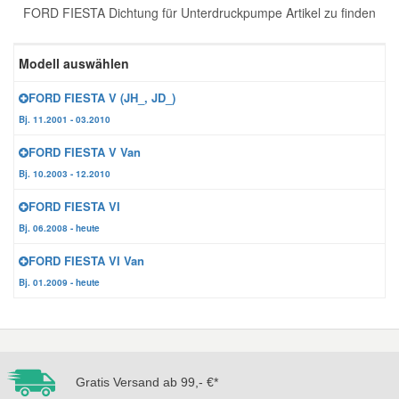
FORD FIESTA Dichtung für Unterdruckpumpe Artikel zu finden
Reparatur-Zubehör
Schlüsselgehäuse
Daewoo Ersatzteile
Scheibenreinigung
Modell auswählen
Karosserie Werkzeug
Werkstattbedarf
Daihatsu Ersatzteile
Zündanlage und Glühanlage
FORD FIESTA V (JH_, JD_)
Bj. 11.2001 - 03.2010
Winter-Autozubehör
Dodge Ersatzteile
FORD FIESTA V Van
Bj. 10.2003 - 12.2010
Honda Ersatzteile
FORD FIESTA VI
Bj. 06.2008 - heute
Hyundai Ersatzteile
FORD FIESTA VI Van
Bj. 01.2009 - heute
Jeep Ersatzteile
Kia Ersatzteile
Gratis Versand ab 99,- €*
Lancia Ersatzteile