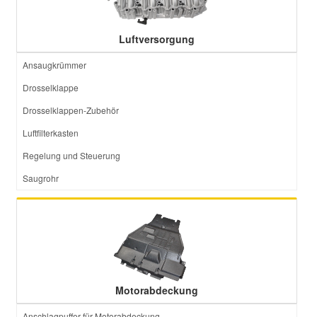
Luftversorgung
Ansaugkrümmer
Drosselklappe
Drosselklappen-Zubehör
Luftfilterkasten
Regelung und Steuerung
Saugrohr
Motorabdeckung
Anschlagpuffer für Motorabdeckung