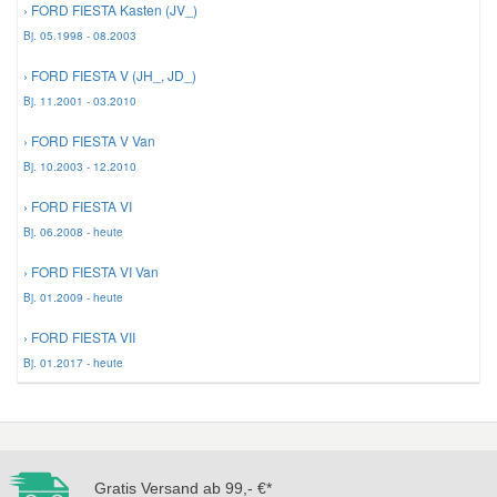
› FORD FIESTA Kasten (JV_)
Bj. 05.1998 - 08.2003
Mazda Ersatzteile
› FORD FIESTA V (JH_, JD_)
Bj. 11.2001 - 03.2010
Mercedes Ersatzteile
› FORD FIESTA V Van
Bj. 10.2003 - 12.2010
Mini Ersatzteile
› FORD FIESTA VI
Bj. 06.2008 - heute
Mitsubishi Ersatzteile
› FORD FIESTA VI Van
Bj. 01.2009 - heute
Nissan Ersatzteile
› FORD FIESTA VII
Porsche Ersatzteile
Bj. 01.2017 - heute
Seat Ersatzteile
Gratis Versand ab 99,- €*
Skoda Ersatzteile