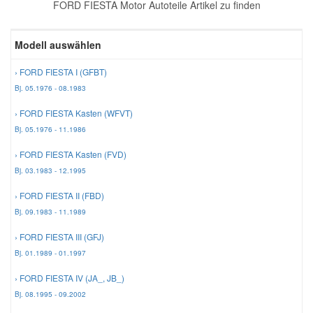
FORD FIESTA Motor Autoteile Artikel zu finden
Reparatur-Zubehör
Schlüsselgehäuse
Daewoo Ersatzteile
Scheibenreinigung
Modell auswählen
Karosserie Werkzeug
Werkstattbedarf
Daihatsu Ersatzteile
Zündanlage und Glühanlage
› FORD FIESTA I (GFBT)
Bj. 05.1976 - 08.1983
Winter-Autozubehör
Dodge Ersatzteile
› FORD FIESTA Kasten (WFVT)
Bj. 05.1976 - 11.1986
Honda Ersatzteile
› FORD FIESTA Kasten (FVD)
Bj. 03.1983 - 12.1995
Hyundai Ersatzteile
› FORD FIESTA II (FBD)
Bj. 09.1983 - 11.1989
Jeep Ersatzteile
› FORD FIESTA III (GFJ)
Bj. 01.1989 - 01.1997
Kia Ersatzteile
› FORD FIESTA IV (JA_, JB_)
Bj. 08.1995 - 09.2002
Lancia Ersatzteile