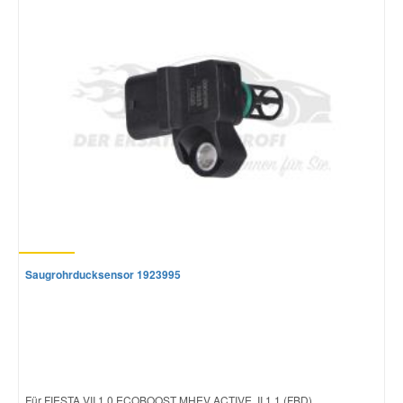
Saugrohrducksensor 1923995
Für FIESTA VII 1.0 ECOBOOST MHEV ACTIVE, II 1.1 (FBD)...