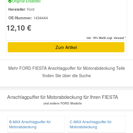
Original Ersatzteil
Hersteller
: Ford
Smart Ersatzteile
OE-Nummer:
1434444
12,10 €
Suzuki Ersatzteile
inkl. 19% MwSt.zzgl. Versand *
Zum Artikel
Toyota Ersatzteile
Vauxhall Ersatzteile
Mehr FORD FIESTA Anschlagpuffer für Motorabdeckung Teile
finden Sie über die Suche
Volvo Ersatzteile
Anschlagpuffer für Motorabdeckung für Ihren FIESTA
und andere FORD Modelle
B-MAX Anschlagpuffer für
C-MAX Anschlagpuffer für
Motorabdeckung
Motorabdeckung