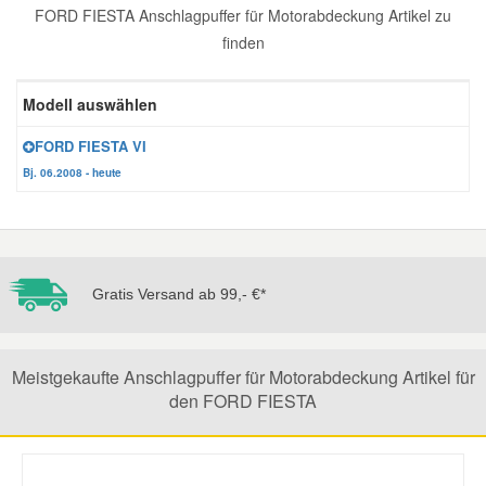
FORD FIESTA Anschlagpuffer für Motorabdeckung Artikel zu
Reparatur-Zubehör
Schlüsselgehäuse
Daewoo Ersatzteile
finden
Scheibenreinigung
Karosserie Werkzeug
Werkstattbedarf
Daihatsu Ersatzteile
Modell auswählen
Zündanlage und Glühanlage
FORD FIESTA VI
Winter-Autozubehör
Dodge Ersatzteile
Bj. 06.2008 - heute
Honda Ersatzteile
Hyundai Ersatzteile
Gratis Versand ab 99,- €*
Jeep Ersatzteile
Meistgekaufte Anschlagpuffer für Motorabdeckung Artikel für
den FORD FIESTA
Kia Ersatzteile
Lancia Ersatzteile