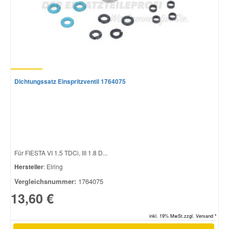
Dichtungssatz Einspritzventil 1764075
Für FIESTA VI 1.5 TDCi, III 1.8 D...
Hersteller
: Elring
Vergleichsnummer:
1764075
13,60 €
inkl. 19% MwSt.zzgl. Versand *