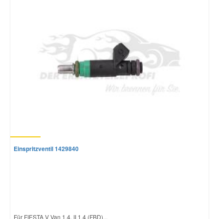
Einspritzventil 1429840
Für FIESTA V Van 1.4, II 1.4 (FBD)...