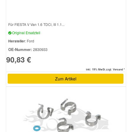
Für FIESTA V Van 1.6 TDCi, III 1.1...
Original Ersatzteil
Hersteller
: Ford
OE-Nummer:
2830933
90,83 €
inkl. 19% MwSt.zzgl. Versand *
Zum Artikel