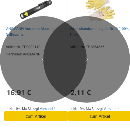
ANSMANN Ansmann Aluminium-
Arbeitshandschuhe gelb Gr.10 (100%
Stiftleuchte
Nitril)
Artikel Nr. EP9032113
Artikel Nr. EP1354555
Hersteller
: ANSMANN
Previous
Next
16,91 €
2,11 €
inkl. 19% MwSt. zzgl.
Versand *
inkl. 19% MwSt. zzgl.
Versand *
zum Artikel
zum Artikel