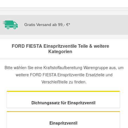
Mazda Ersatzteile
Gratis Versand ab 99,- €*
Mercedes Ersatzteile
Mini Ersatzteile
FORD FIESTA Einspritzventile Teile & weitere
Kategorien
Mitsubishi Ersatzteile
Bitte wählen Sie eine Kraftstoffaufbereitung Warengruppe aus, um
weitere FORD FIESTA Einspritzventile Ersatzteile und
Nissan Ersatzteile
Verschleißteile zu finden.
Porsche Ersatzteile
Dichtungssatz für Einspritzventil
Seat Ersatzteile
Einspritzventil
Skoda Ersatzteile