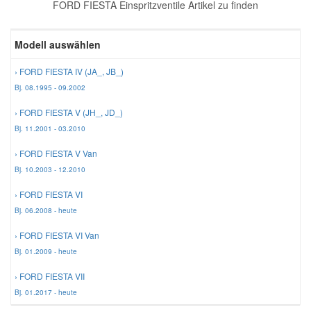
FORD FIESTA Einspritzventile Artikel zu finden
Reparatur-Zubehör
Schlüsselgehäuse
Daewoo Ersatzteile
Scheibenreinigung
Modell auswählen
Karosserie Werkzeug
Werkstattbedarf
Daihatsu Ersatzteile
Zündanlage und Glühanlage
› FORD FIESTA IV (JA_, JB_)
Bj. 08.1995 - 09.2002
Winter-Autozubehör
Dodge Ersatzteile
› FORD FIESTA V (JH_, JD_)
Bj. 11.2001 - 03.2010
Honda Ersatzteile
› FORD FIESTA V Van
Bj. 10.2003 - 12.2010
Hyundai Ersatzteile
› FORD FIESTA VI
Bj. 06.2008 - heute
Jeep Ersatzteile
› FORD FIESTA VI Van
Bj. 01.2009 - heute
Kia Ersatzteile
› FORD FIESTA VII
Bj. 01.2017 - heute
Lancia Ersatzteile