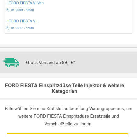
› FORD FIESTA VI Van
Bj. 01.2009 - heute
Mazda Ersatzteile
› FORD FIESTA VII
Bj. 01.2017 - heute
Mercedes Ersatzteile
Mini Ersatzteile
Gratis Versand ab 99,- €*
Mitsubishi Ersatzteile
Nissan Ersatzteile
FORD FIESTA Einspritzdüse Teile Injektor & weitere
Kategorien
Porsche Ersatzteile
Bitte wählen Sie eine Kraftstoffaufbereitung Warengruppe aus, um
weitere FORD FIESTA Einspritzdüse Ersatzteile und
Seat Ersatzteile
Verschleißteile zu finden.
Skoda Ersatzteile