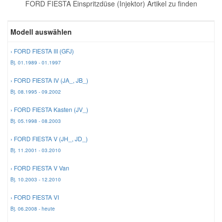
FORD FIESTA Einspritzdüse (Injektor) Artikel zu finden
Reparatur-Zubehör
Schlüsselgehäuse
Daewoo Ersatzteile
Scheibenreinigung
Modell auswählen
Karosserie Werkzeug
Werkstattbedarf
Daihatsu Ersatzteile
Zündanlage und Glühanlage
› FORD FIESTA III (GFJ)
Bj. 01.1989 - 01.1997
Winter-Autozubehör
Dodge Ersatzteile
› FORD FIESTA IV (JA_, JB_)
Bj. 08.1995 - 09.2002
Honda Ersatzteile
› FORD FIESTA Kasten (JV_)
Bj. 05.1998 - 08.2003
Hyundai Ersatzteile
› FORD FIESTA V (JH_, JD_)
Bj. 11.2001 - 03.2010
Jeep Ersatzteile
› FORD FIESTA V Van
Bj. 10.2003 - 12.2010
Kia Ersatzteile
› FORD FIESTA VI
Bj. 06.2008 - heute
Lancia Ersatzteile