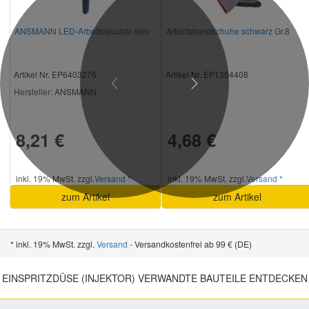
ANSMANN LED-Arbeitsleuchte slim
Arbeitshandschuhe schwarz Gr.8
Artikel Nr. EP6403276
Artikel Nr. EP1354408
Previous
Next
Hersteller
: ANSMANN
8,21 €
4,68 €
inkl. 19% MwSt. zzgl.
Versand *
inkl. 19% MwSt. zzgl.
Versand *
zum Artikel
zum Artikel
* inkl. 19% MwSt. zzgl.
Versand
- Versandkostenfrei ab 99 € (DE)
EINSPRITZDÜSE (INJEKTOR) VERWANDTE BAUTEILE ENTDECKEN