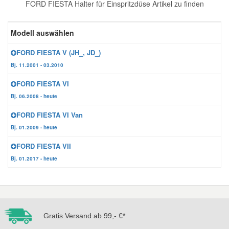
FORD FIESTA Halter für Einspritzdüse Artikel zu finden
Reparatur-Zubehör
Schlüsselgehäuse
Daewoo Ersatzteile
Scheibenreinigung
Modell auswählen
Karosserie Werkzeug
Werkstattbedarf
Daihatsu Ersatzteile
Zündanlage und Glühanlage
FORD FIESTA V (JH_, JD_)
Bj. 11.2001 - 03.2010
Winter-Autozubehör
Dodge Ersatzteile
FORD FIESTA VI
Bj. 06.2008 - heute
Honda Ersatzteile
FORD FIESTA VI Van
Bj. 01.2009 - heute
Hyundai Ersatzteile
FORD FIESTA VII
Bj. 01.2017 - heute
Jeep Ersatzteile
Kia Ersatzteile
Gratis Versand ab 99,- €*
Lancia Ersatzteile