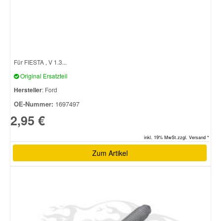
Smart Ersatzteile
Suzuki Ersatzteile
Für FIESTA , V 1.3...
Original Ersatzteil
Toyota Ersatzteile
Hersteller
: Ford
OE-Nummer:
1697497
Vauxhall Ersatzteile
2,95 €
Volvo Ersatzteile
inkl. 19% MwSt.zzgl. Versand *
Zum Artikel