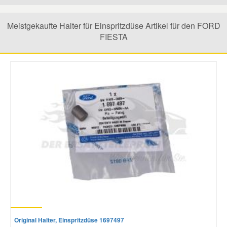
Mazda Ersatzteile
Meistgekaufte Halter für Einspritzdüse Artikel für den FORD
FIESTA
Mercedes Ersatzteile
Mini Ersatzteile
Mitsubishi Ersatzteile
Nissan Ersatzteile
Porsche Ersatzteile
Seat Ersatzteile
Original Halter, Einspritzdüse 1697497
Skoda Ersatzteile