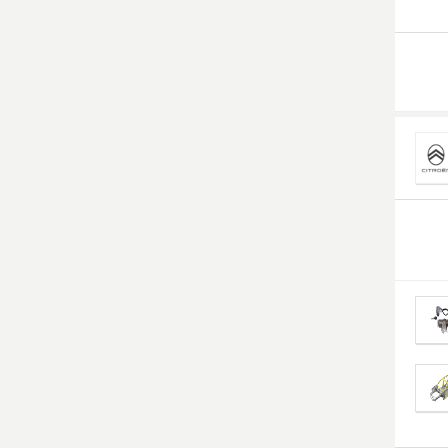
Smart Ersatzteile
Suzuki Ersatzteile
Toyota Ersatzteile
Vauxhall Ersatzteile
Volvo Ersatzteile