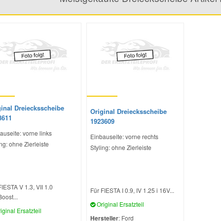
ginal Dreiecksscheibe
Original Dreiecksscheibe
3611
1923609
auseite: vorne links
Einbauseite: vorne rechts
ing: ohne Zierleiste
Styling: ohne Zierleiste
FIESTA V 1.3, VII 1.0
Für FIESTA I 0.9, IV 1.25 i 16V...
oost...
Original Ersatzteil
iginal Ersatzteil
Hersteller
: Ford