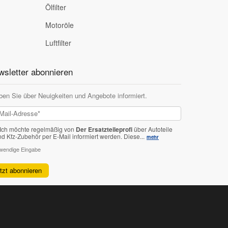
Ölfilter
Motoröle
Luftfilter
sletter abonnieren
ben Sie über Neuigkeiten und Angebote informiert.
Ich möchte regelmäßig von
Der Ersatzteileprofi
über Autoteile
nd Kfz-Zubehör per E-Mail informiert werden.
Diese...
mehr
twendige Eingabe
etzt abonnieren