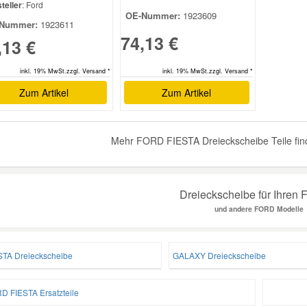
teller
: Ford
OE-Nummer:
1923609
Nummer:
1923611
74,13 €
,13 €
inkl. 19% MwSt.zzgl. Versand *
inkl. 19% MwSt.zzgl. Versand *
Zum Artikel
Zum Artikel
Mehr FORD FIESTA Dreieckscheibe Teile fin
Dreieckscheibe für Ihren
und andere FORD Modelle
STA Dreieckscheibe
GALAXY Dreieckscheibe
D FIESTA Ersatzteile