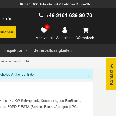
1.200.000 Autoteile und Zubehör im Online-Shop
+49 2161 639 80 70
ubehör
0
suchen
Merkzettel
Warenkorb
Anmelden
Inspektion
Betriebsflüssigkeiten
heibe für den FIESTA
Kontakt
×
eibe Artikel zu finden
44 bis 147 KW Schrägheck, Kasten 1.0, 1.0 EcoBoost, 1.0
s heute. FORD FIESTA (Benzin, Benzin/Autogas (LPG),