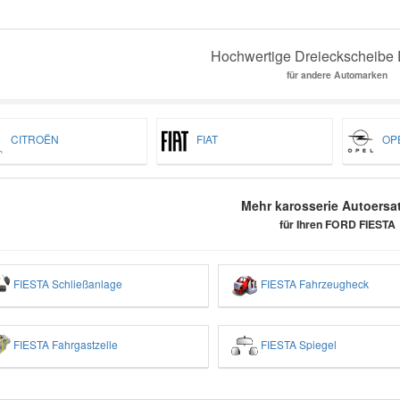
Hochwertige Dreieckscheibe E
für andere Automarken
CITROËN
FIAT
OP
Mehr karosserie Autoersat
für Ihren FORD FIESTA
FIESTA Schließanlage
FIESTA Fahrzeugheck
FIESTA Fahrgastzelle
FIESTA Spiegel