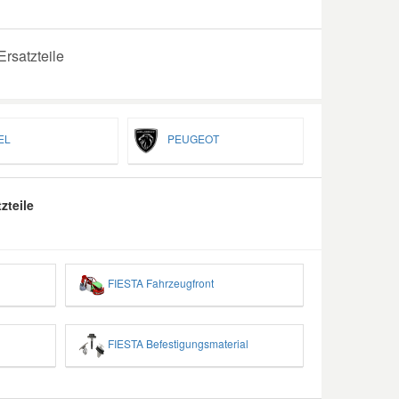
rsatzteile
EL
PEUGEOT
zteile
FIESTA Fahrzeugfront
FIESTA Befestigungsmaterial