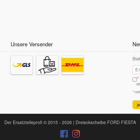
Unsere Versender
New
Blei
*
u
* no
j
Der Ersatzteileprofi © 2015 - 2026 | Dreieckscheibe FORD FIESTA