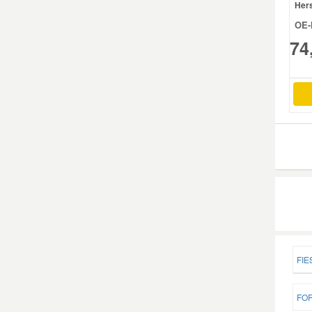
Hers
OE-
Mazda Ersatzteile
74
Mercedes Ersatzteile
Mini Ersatzteile
Mitsubishi Ersatzteile
Nissan Ersatzteile
Porsche Ersatzteile
FIE
Seat Ersatzteile
FOR
Skoda Ersatzteile