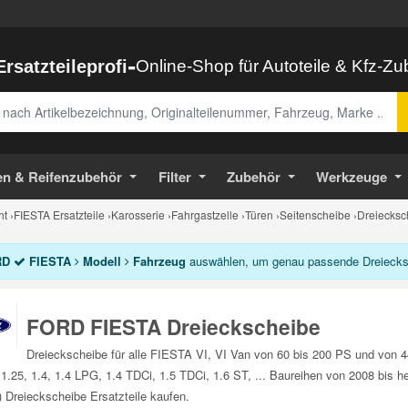
-
Ersatzteileprofi
Online-Shop für Autoteile & Kfz-Z
abe
en & Reifenzubehör
Filter
Zubehör
Werkzeuge
ht
›
FIESTA Ersatzteile
›
Karosserie
›
Fahrgastzelle
›
Türen
›
Seitenscheibe
›
Dreiecksc
RD
FIESTA
Modell
Fahrzeug
auswählen, um genau passende Dreiecksch
FORD FIESTA Dreieckscheibe
Dreieckscheibe für alle FIESTA VI, VI Van von 60 bis 200 PS und von 
 1.25, 1.4, 1.4 LPG, 1.4 TDCi, 1.5 TDCi, 1.6 ST, ... Baureihen von 2008 bi
) Dreieckscheibe Ersatzteile kaufen.