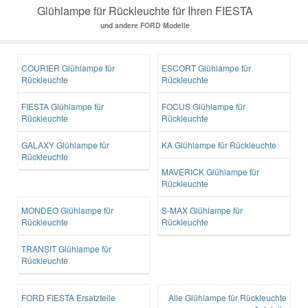
Glühlampe für Rückleuchte für Ihren FIESTA
und andere FORD Modelle
Mazda Ersatzteile
COURIER Glühlampe für
ESCORT Glühlampe für
Mercedes Ersatzteile
Rückleuchte
Rückleuchte
FIESTA Glühlampe für
FOCUS Glühlampe für
Mini Ersatzteile
Rückleuchte
Rückleuchte
GALAXY Glühlampe für
KA Glühlampe für Rückleuchte
Mitsubishi Ersatzteile
Rückleuchte
MAVERICK Glühlampe für
Rückleuchte
Nissan Ersatzteile
MONDEO Glühlampe für
S-MAX Glühlampe für
Rückleuchte
Rückleuchte
Porsche Ersatzteile
TRANSIT Glühlampe für
Rückleuchte
Seat Ersatzteile
FORD FIESTA Ersatzteile
Alle Glühlampe für Rückleuchte
Skoda Ersatzteile