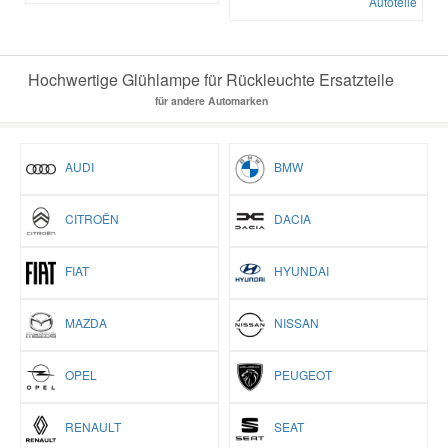
Autoteile
Smart Ersatzteile
Hochwertige Glühlampe für Rückleuchte Ersatzteile
für andere Automarken
Suzuki Ersatzteile
Toyota Ersatzteile
AUDI
BMW
CITROËN
DACIA
Vauxhall Ersatzteile
FIAT
HYUNDAI
Volvo Ersatzteile
MAZDA
NISSAN
OPEL
PEUGEOT
RENAULT
SEAT