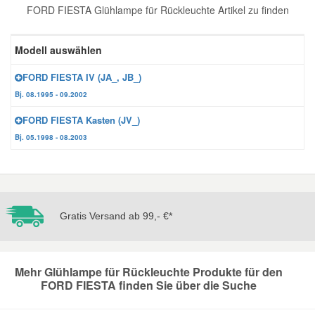
FORD FIESTA Glühlampe für Rückleuchte Artikel zu finden
Reparatur-Zubehör
Schlüsselgehäuse
Daewoo Ersatzteile
Scheibenreinigung
Modell auswählen
Karosserie Werkzeug
Werkstattbedarf
Daihatsu Ersatzteile
Zündanlage und Glühanlage
FORD FIESTA IV (JA_, JB_)
Bj. 08.1995 - 09.2002
Winter-Autozubehör
Dodge Ersatzteile
FORD FIESTA Kasten (JV_)
Bj. 05.1998 - 08.2003
Honda Ersatzteile
Hyundai Ersatzteile
Gratis Versand ab 99,- €*
Jeep Ersatzteile
Kia Ersatzteile
Mehr Glühlampe für Rückleuchte Produkte für den
FORD FIESTA finden Sie über die Suche
Lancia Ersatzteile