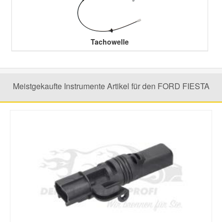
Smart Ersatzteile
Tachowelle
Suzuki Ersatzteile
Toyota Ersatzteile
Meistgekaufte Instrumente Artikel für den FORD FIESTA
Vauxhall Ersatzteile
Volvo Ersatzteile