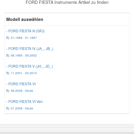
FORD FIESTA Instrumente Artikel zu finden
Reparatur-Zubehör
Schlüsselgehäuse
Daewoo Ersatzteile
Scheibenreinigung
Modell auswählen
Karosserie Werkzeug
Werkstattbedarf
Daihatsu Ersatzteile
Zündanlage und Glühanlage
› FORD FIESTA III (GFJ)
Bj. 01.1989 - 01.1997
Winter-Autozubehör
Dodge Ersatzteile
› FORD FIESTA IV (JA_, JB_)
Bj. 08.1995 - 09.2002
Honda Ersatzteile
› FORD FIESTA V (JH_, JD_)
Bj. 11.2001 - 03.2010
Hyundai Ersatzteile
› FORD FIESTA VI
Bj. 06.2008 - heute
Jeep Ersatzteile
› FORD FIESTA VI Van
Bj. 01.2009 - heute
Kia Ersatzteile
Lancia Ersatzteile