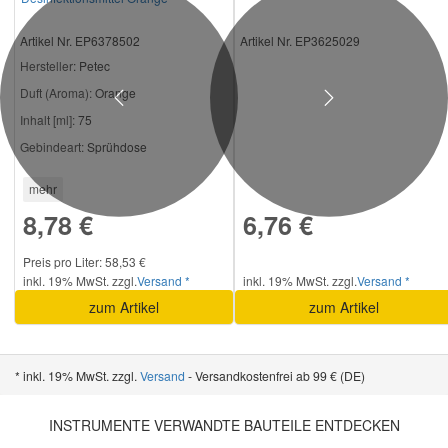
Artikel Nr. EP6378502
Artikel Nr. EP3625029
Hersteller
: Petec
Duft (Aroma):
Orange
Previous
Next
Inhalt [ml]:
75
Gebindeart:
Sprühdose
mehr
8,78 €
6,76 €
Preis pro Liter: 58,53 €
inkl. 19% MwSt. zzgl.
Versand *
inkl. 19% MwSt. zzgl.
Versand *
zum Artikel
zum Artikel
* inkl. 19% MwSt. zzgl.
Versand
- Versandkostenfrei ab 99 € (DE)
INSTRUMENTE VERWANDTE BAUTEILE ENTDECKEN