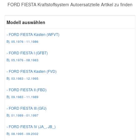
FORD FIESTA Kraftstoffsystem Autoersatzteile Artikel zu finden
Reparatur-Zubehör
Schlüsselgehäuse
Daewoo Ersatzteile
Scheibenreinigung
Modell auswählen
Karosserie Werkzeug
Werkstattbedarf
Daihatsu Ersatzteile
Zündanlage und Glühanlage
› FORD FIESTA Kasten (WFVT)
Bj. 05.1976 - 11.1986
Winter-Autozubehör
Dodge Ersatzteile
› FORD FIESTA I (GFBT)
Bj. 05.1976 - 08.1983
Honda Ersatzteile
› FORD FIESTA Kasten (FVD)
Bj. 03.1983 - 12.1995
Hyundai Ersatzteile
› FORD FIESTA II (FBD)
Bj. 09.1983 - 11.1989
Jeep Ersatzteile
› FORD FIESTA III (GFJ)
Bj. 01.1989 - 01.1997
Kia Ersatzteile
› FORD FIESTA IV (JA_, JB_)
Bj. 08.1995 - 09.2002
Lancia Ersatzteile