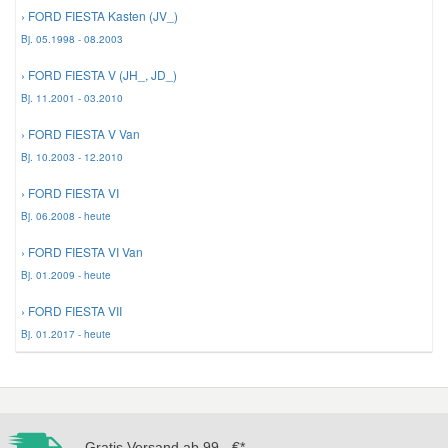
› FORD FIESTA Kasten (JV_)
Bj. 05.1998 - 08.2003
Mazda Ersatzteile
› FORD FIESTA V (JH_, JD_)
Mercedes Ersatzteile
Bj. 11.2001 - 03.2010
› FORD FIESTA V Van
Mini Ersatzteile
Bj. 10.2003 - 12.2010
› FORD FIESTA VI
Mitsubishi Ersatzteile
Bj. 06.2008 - heute
› FORD FIESTA VI Van
Nissan Ersatzteile
Bj. 01.2009 - heute
› FORD FIESTA VII
Porsche Ersatzteile
Bj. 01.2017 - heute
Seat Ersatzteile
Skoda Ersatzteile
Gratis Versand ab 99,- €*