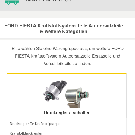
Smart Ersatzteile
FORD FIESTA Kraftstoffsystem Teile Autoersatzteile
& weitere Kategorien
Suzuki Ersatzteile
Bitte wählen Sie eine Warengruppe aus, um weitere FORD
Toyota Ersatzteile
FIESTA Kraftstoffsystem Autoersatzteile Ersatzteile und
Verschleißteile zu finden.
Vauxhall Ersatzteile
Volvo Ersatzteile
Druckregler / -schalter
Druckregler für Kraftstoffpumpe
Kraftstoffdruckregler